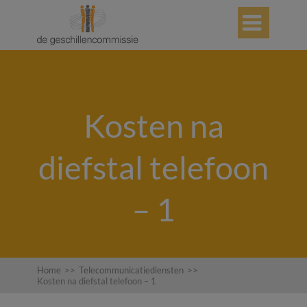

Kosten na
diefstal telefoon
– 1
Home
>>
Telecommunicatiediensten
>>
Kosten na diefstal telefoon – 1