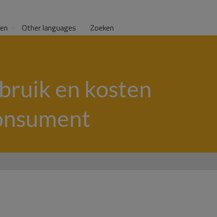
gen
Other languages
Zoeken
bruik en kosten
 consument