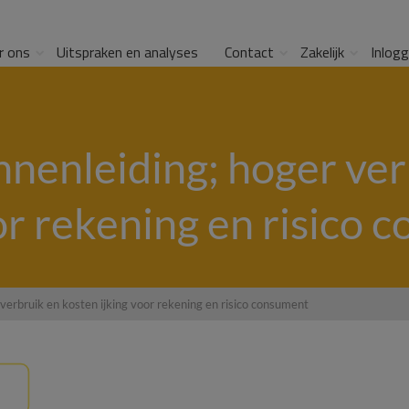
r ons
Uitspraken en analyses
Contact
Zakelijk
Inlog
nnenleiding; hoger ver
or rekening en risico
verbruik en kosten ijking voor rekening en risico consument