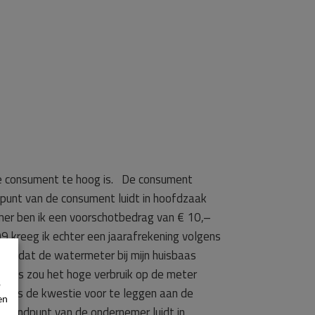
de consument te hoog is. De consument
unt van de consument luidt in hoofdzaak
er ben ik een voorschotbedrag van € 10,–
 kreeg ik echter een jaarafrekening volgens
 is dat de watermeter bij mijn huisbaas
sbaas zou het hoge verbruik op de meter
p
aat, is de kwestie voor te leggen aan de
en
tandpunt van de ondernemer luidt in