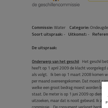
Commissie:
Water
Categorie:
Ondeugde
Soort uitspraak:
-
Uitkomst:
-
Referen
De uitspraak:
Onderwerp van het geschil
Het geschil betr
heeft op 1 april 2009 de klacht voorgeleg
als volgt.
Ik ben op 1 maart 2008 komen wo
per maand overeengekomen. Dat moest ruim v
welke een groot bedrag moest worden bijbeta
staat. De meter is op 1 juni 2009 op diens 
uitzoeken, maar dat is nooit gebeurd. Ik zit 
P
commissie. De consument verlangt herzieni