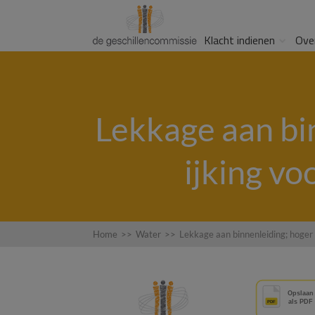
Klacht indienen
Ove
Lekkage aan bi
ijking vo
Home
>>
Water
>>
Lekkage aan binnenleiding; hoger 