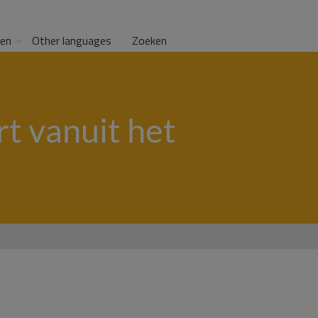
gen
Other languages
Zoeken
rt vanuit het