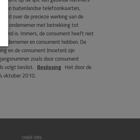
ik van buitenlandse telefoonkaarten,
eerd over de precieze werking van de
n de ondernemer met betrekking tot
grond is. Immers, de consument heeft niet
ie ondernemer en consument hebben. De
ing en de consument (moeten) zijn
oegangsnummer zoals door consument
ls volgt beslist.
Beslissing
Het door de
4 oktober 2010.
OVER ONS