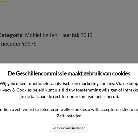
Categorie:
Mobiel bellen
Jaartal:
2015
tiecode:
40676
De Geschillencommissie maakt gebruik van cookies
Wij gebruiken functionele, analytische en marketing cookies. Via de kno
rivacy & Cookies beleid kunt u altijd uw toestemming wijzigen of intrekk
n voor bellen vanuit het buitenland. De consument heeft op 29 j
(in de balk aan de rechteronderkant van het scherm).
Het standpunt van de consument luidt dat zij ondanks het gebr
Indien u zelf wenst te selecteren welke cookies u wilt accepteren klikt u o
het buitenland] ten onrechte een hoog tarief heeft betaald. Er
'Zelf instellen'.
tarief is gekoppeld. Zij verlangt een creditering van eventue
ent in [het buitenland] heeft aangeschaft en gebruikt geeft 
Zelf cookies instellen
an de kaart wordt een bepaald toegangsnummer gebeld, dit numm