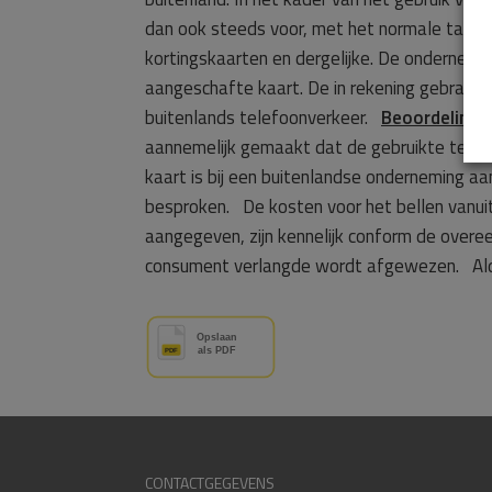
dan ook steeds voor, met het normale tarief
kortingskaarten en dergelijke. De ondernem
aangeschafte kaart. De in rekening gebrach
buitenlands telefoonverkeer.
Beoordeling v
aannemelijk gemaakt dat de gebruikte telef
kaart is bij een buitenlandse onderneming a
besproken. De kosten voor het bellen vanu
aangegeven, zijn kennelijk conform de overe
consument verlangde wordt afgewezen. Aldu
CONTACTGEGEVENS