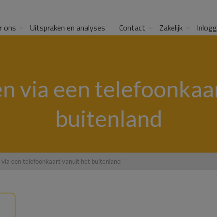
r ons
Uitspraken en analyses
Contact
Zakelijk
Inlog
n via een telefoonkaa
buitenland
 via een telefoonkaart vanuit het buitenland