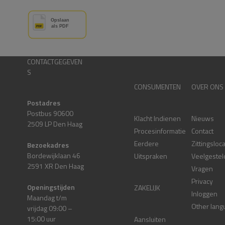
CONTACTGEGEVEN
S
CONSUMENTEN
OVER ONS
Postadres
Postbus 90600
Klacht Indienen
Nieuws
2509 LP Den Haag
Procesinformatie
Contact
Eerdere
Zittingsloc
Bezoekadres
Bordewijklaan 46
Uitspraken
Veelgestel
2591 XR Den Haag
Vragen
Privacy
Openingstijden
ZAKELIJK
Inloggen
Maandag t/m
Other lang
vrijdag 09:00 –
15:00 uur
Aansluiten