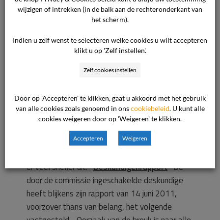
eerder gevallen voordat deze schade aan de
wijzigen of intrekken (in de balk aan de rechteronderkant van
douchebak zou hebben veroorzaakt. De
het scherm).
consument had voorzorgsmaatregelen moeten
Indien u zelf wenst te selecteren welke cookies u wilt accepteren
treffen om deze beschadiging te voorkomen.
klikt u op 'Zelf instellen'.
De consument heeft dit niet gedaan en hierdoor
Zelf cookies instellen
haar schadebeperkingsplicht verzaakt. De
ondernemer geeft ter zitting een demonstratie
Door op 'Accepteren' te klikken, gaat u akkoord met het gebruik
waaruit volgens hem blijkt dat de douchekop
van alle cookies zoals genoemd in ons
cookiebeleid
. U kunt alle
niet snel uit de houder kan vallen of trillen,
cookies weigeren door op 'Weigeren' te klikken.
indien de douchekop volledig in de houder is
gestoken. Indien de douchekop maar
Accepteren
Weigeren
gedeeltelijk in de houder is gestoken, valt deze
er veel sneller uit.
Deskundigenrapport
De
door de commissie ingeschakelde deskundige
heeft blijkens zijn rapport van 14 juni 2011,
voorzover thans van belang, het volgende
vastgesteld. Oorzaak van de breuk is naar alle