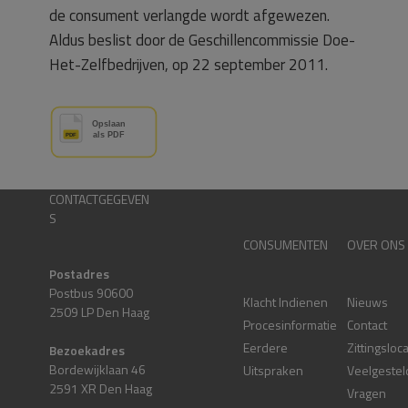
de consument verlangde wordt afgewezen.
Aldus beslist door de Geschillencommissie Doe-
Het-Zelfbedrijven, op 22 september 2011.
CONTACTGEGEVEN
S
CONSUMENTEN
OVER ONS
Postadres
Postbus 90600
Klacht Indienen
Nieuws
2509 LP Den Haag
Procesinformatie
Contact
Eerdere
Zittingsloc
Bezoekadres
Bordewijklaan 46
Uitspraken
Veelgestel
2591 XR Den Haag
Vragen