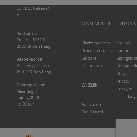
CONTACTGEGEVEN
S
CONSUMENTEN
OVER ONS
Postadres
Postbus 90600
Klacht Indienen
Nieuws
2509 LP Den Haag
Procesinformatie
Contact
Eerdere
Zittingsloc
Bezoekadres
Bordewijklaan 46
Uitspraken
Veelgestel
2591 XR Den Haag
Vragen
Privacy
Openingstijden
ZAKELIJK
Inloggen
Maandag t/m
Other lang
vrijdag 09:00 –
15:00 uur
Aansluiten
Een Geschil