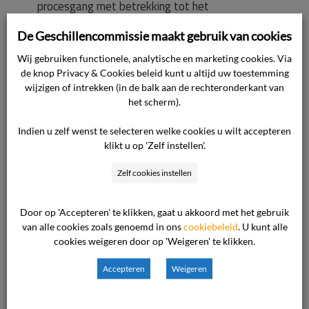
procesgang met betrekking tot het
‘geldterugbeleid’ en word je van het kastje naar
De Geschillencommissie maakt gebruik van cookies
de muur gestuurd. Verantwoordelijkheden wordt
Wij gebruiken functionele, analytische en marketing cookies. Via
steeds bij andere (interne) afdelingen gelegd.
de knop Privacy & Cookies beleid kunt u altijd uw toestemming
Ook claimt de ondernemer op de website
wijzigen of intrekken (in de balk aan de rechteronderkant van
(https://www.[website].nl/nl/specials/over-ons)
het scherm).
dat ze volgens het ‘omnichannel’ concept
Indien u zelf wenst te selecteren welke cookies u wilt accepteren
werken, echter wordt dit niet waargemaakt en
klikt u op 'Zelf instellen'.
dat zou van de website moeten worden
verwijderd. Zo kan de servicedesk de orders van
Zelf cookies instellen
de winkels niet inzien en probeert deze van de
klant te ‘ontfutselen’.
Door op 'Accepteren' te klikken, gaat u akkoord met het gebruik
van alle cookies zoals genoemd in ons
cookiebeleid
. U kunt alle
cookies weigeren door op 'Weigeren' te klikken.
Al met al kost het veel tijd (bellen en mailen) om
een zeer eenvoudige terugbetalingshandeling
Accepteren
Weigeren
uit te laten voeren. Het betekent dat de klant
niet meer ‘Koning’ is bij de ondernemer en de