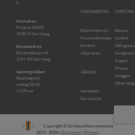
S
CONSUMENTEN
OVER ONS
Postadres
Postbus 90600
Klacht Indienen
Nieuws
2509 LP Den Haag
Procesinformatie
Contact
Eerdere
Zittingsloc
Bezoekadres
Bordewijklaan 46
Uitspraken
Veelgestel
2591 XR Den Haag
Vragen
Privacy
Openingstijden
ZAKELIJK
Inloggen
Maandag t/m
Other lang
vrijdag 09:00 –
15:00 uur
Aansluiten
Een Geschil
Copyright © De Geschillencommissie
2011- 2026 |
Disclaimer
|
Privacy