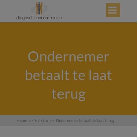

Ondernemer
betaalt te laat
terug
Home
>>
Elektro
>>
Ondernemer betaalt te laat terug