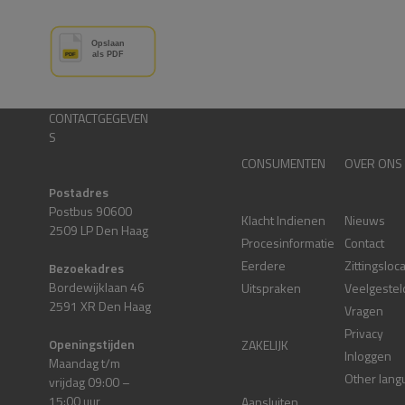
CONTACTGEGEVEN
S
CONSUMENTEN
OVER ONS
Postadres
Postbus 90600
Klacht Indienen
Nieuws
2509 LP Den Haag
Procesinformatie
Contact
Eerdere
Zittingsloc
Bezoekadres
Bordewijklaan 46
Uitspraken
Veelgestel
2591 XR Den Haag
Vragen
Privacy
Openingstijden
ZAKELIJK
Inloggen
Maandag t/m
Other lang
vrijdag 09:00 –
15:00 uur
Aansluiten