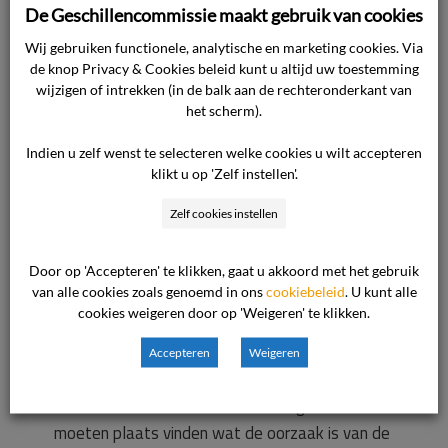
daar te verwachten als bij de timpaan van de
De Geschillencommissie maakt gebruik van cookies
voorgevel, gezien de slechte conditie van de
Wij gebruiken functionele, analytische en marketing cookies. Via
achterzijde.
Achterzijde (dakzijde)
Verfsysteem
de knop Privacy & Cookies beleid kunt u altijd uw toestemming
Het verfsysteem onthecht op vele plaatsen
wijzigen of intrekken (in de balk aan de rechteronderkant van
van de pleisterlaag. De gemeten vochtwaarden
het scherm).
op de plaatsen waar onthechting plaats vindt is
Indien u zelf wenst te selecteren welke cookies u wilt accepteren
> 6%, hetgeen veel te hoog is. De hechting van
klikt u op 'Zelf instellen'.
het laatst aangebrachte verfsysteem op het
oude is goed. Duidelijk is dat het totale
Zelf cookies instellen
verfsysteem (oud + nieuw) door deveel te hoge
vochtbelastingvan de ondergrond afbladdert.
Door op 'Accepteren' te klikken, gaat u akkoord met het gebruik
van alle cookies zoals genoemd in ons
cookiebeleid
. U kunt alle
Pleisterlaag
De hechting van de pleisterlaag op
cookies weigeren door op 'Weigeren' te klikken.
de kalzandsteen is over het algemeen slecht.
(door op de ondergrond te kloppen hoort men
Accepteren
Weigeren
waar die loszit). Herstel Herstel is mogelijk
maar dan zal eerst een bouwkundig onderzoek
moeten plaats vinden wat de oorzaak is van de