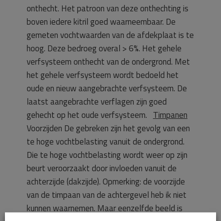
onthecht. Het patroon van deze onthechting is
boven iedere kitril goed waarneembaar. De
gemeten vochtwaarden van de afdekplaat is te
hoog. Deze bedroeg overal > 6%. Het gehele
verfsysteem onthecht van de ondergrond. Met
het gehele verfsysteem wordt bedoeld het
oude en nieuw aangebrachte verfsysteem. De
laatst aangebrachte verflagen zijn goed
gehecht op het oude verfsysteem.
Timpanen
Voorzijden De gebreken zijn het gevolg van een
te hoge vochtbelasting vanuit de ondergrond.
Die te hoge vochtbelasting wordt weer op zijn
beurt veroorzaakt door invloeden vanuit de
achterzijde (dakzijde). Opmerking: de voorzijde
van de timpaan van de achtergevel heb ik niet
kunnen waarnemen. Maar eenzelfde beeld is