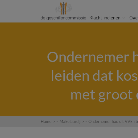
Klacht indienen
Ove
Ondernemer ha
leiden dat ko
met groot
Home
>>
Makelaardij
>>
Ondernemer had uit VVE stu