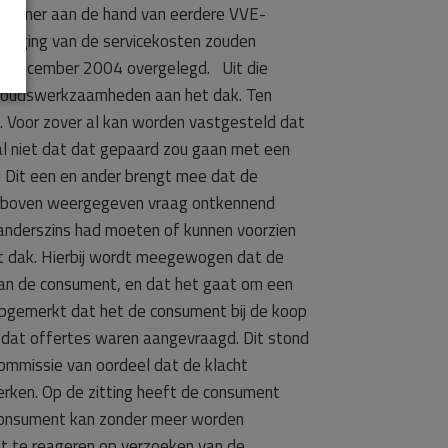
ernemer aan de hand van eerdere VVE-
rhoging van de servicekosten zouden
21 december 2004 overgelegd. Uit die
rhoudswerkzaamheden aan het dak. Ten
d. Voor zover al kan worden vastgesteld dat
al niet dat dat gepaard zou gaan met een
. Dit een en ander brengt mee dat de
ierboven weergegeven vraag ontkennend
 anderszins had moeten of kunnen voorzien
t dak. Hierbij wordt meegewogen dat de
van de consument, en dat het gaat om een
j opgemerkt dat het de consument bij de koop
 dat offertes waren aangevraagd. Dit stond
ommissie van oordeel dat de klacht
rken. Op de zitting heeft de consument
 consument kan zonder meer worden
et te reageren op verzoeken van de