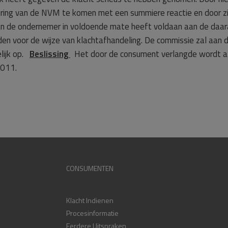
ring van de NVM te komen met een summiere reactie en door zij
 de ondernemer in voldoende mate heeft voldaan aan de daaraan
den voor de wijze van klachtafhandeling. De commissie zal aan 
lijk op.
Beslissing
Het door de consument verlangde wordt a
 2011.
CONSUMENTEN
Klacht Indienen
Procesinformatie
Eerdere Uitspraken