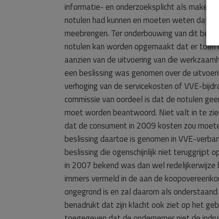
informatie- en onderzoeksplicht als makela
notulen had kunnen en moeten weten dat er 
meebrengen. Ter onderbouwing van dit beto
notulen kan worden opgemaakt dat er toen
aanzien van de uitvoering van die werkzaamh
een beslissing was genomen over de uitvoer
verhoging van de servicekosten of VVE-bijdr
commissie van oordeel is dat de notulen g
moet worden beantwoord. Niet valt in te zie
dat de consument in 2009 kosten zou moete
beslissing daartoe is genomen in VVE-verba
beslissing die ogenschijnlijk niet teruggrij
in 2007 bekend was dan wel redelijkerwijze
immers vermeld in de aan de koopovereenkom
ongegrond is en zal daarom als onderstaand
benadrukt dat zijn klacht ook ziet op het 
toegegeven dat de ondernemer niet de indru