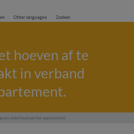
gen
Other languages
Zoeken
t hoeven af te
akt in verband
partement.
 groot onderhoud aan het appartement.