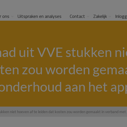
r ons
Uitspraken en analyses
Contact
Zakelijk
Inlog
d uit VVE stukken nie
sten zou worden gema
 onderhoud aan het ap
kken niet hoeven af te leiden dat kosten zou worden gemaakt in verband met