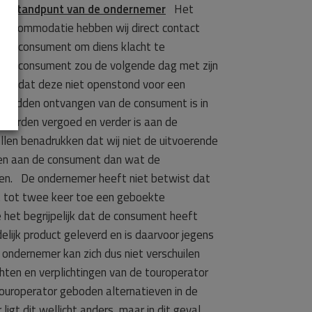
–.
Standpunt van de ondernemer
Het
 accommodatie hebben wij direct contact
 de consument om diens klacht te
n. De consument zou de volgende dag met zijn
aar dat deze niet openstond voor een
ht hadden ontvangen van de consument is in
worden vergoed en verder is aan de
len benadrukken dat wij niet de uitvoerende
eden aan de consument dan wat de
n. De ondernemer heeft niet betwist dat
t tot twee keer toe een geboekte
et begrijpelijk dat de consument heeft
lijk product geleverd en is daarvoor jegens
ondernemer kan zich dus niet verschuilen
ten en verplichtingen van de touroperator
touroperator geboden alternatieven in de
t dit wellicht anders, maar in dit geval