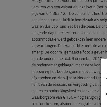
Het geschil vloeit voort uit een op 3 juli 2
verhuren van een vakantiebungalow in [het b
prijs van € 1.863,12. De consument heeft o
van de consument luidt in hoofdzaak als vo
was en dus voor ons niet beschikbaar. De o
volgende dag bleek echter dat ook die bun
accommodatie werd geboekt in [een andere pl
verwachtingen. Dat was echter met de acco
smerig. De door mij gemaakte foto’s geven h
aan de ondernemer d.d. 9 december 2010, waa
de ondernemer geklaagd, maar deze kon geen
hebben wij het beddengoed moeten weggooie
afgebroken en zijn wij naar Nederland teru
P
helft van de reissom, en vergoeding van bij
maken en omboekingskosten ter zake van de 
waarborgsom van € 150,– nog terugkrijgen
telefoonkosten, alsmede een gratis verblijf