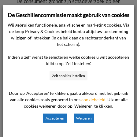
De consument grondt zijn schadeverzoek op een
onrechtmatige beschadiging van zijn ruit boven
De Geschillencommissie maakt gebruik van cookies
de voordeur toen de meubels werden
afgeleverd. De ondernemer weerspreekt dit
Wij gebruiken functionele, analytische en marketing cookies. Via
de knop Privacy & Cookies beleid kunt u altijd uw toestemming
niet, maar beroept zich op een daarmee te
wijzigen of intrekken (in de balk aan de rechteronderkant van
verrekenen tegenvordering. Hieruit volgen met
het scherm).
name de twee navolgende aspecten. Ten
Indien u zelf wenst te selecteren welke cookies u wilt accepteren
eerste verplicht de aan de ondernemer
klikt u op 'Zelf instellen'.
toerekenbare onrechtmatige beschadiging de
ondernemer de schade die de consument
Zelf cookies instellen
daardoor lijdt, te vergoeden. Dat de
ondernemer zijn verzekeraar heeft verzocht
Door op 'Accepteren' te klikken, gaat u akkoord met het gebruik
deze schadebehandeling over te nemen, doet
van alle cookies zoals genoemd in ons
cookiebeleid
. U kunt alle
cookies weigeren door op 'Weigeren' te klikken.
aan die op de ondernemer rustende verplichting
niet af. Ter zitting blijkt dat door of namens de
Accepteren
Weigeren
ondernemer (nog) geen enkele schadepenning
aan de consument is uitgekeerd. Hier spitst het