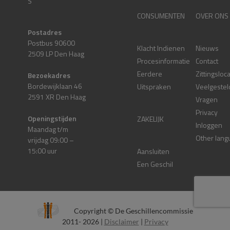
S
CONSUMENTEN
OVER ONS
Postadres
Postbus 90600
Klacht Indienen
Nieuws
2509 LP Den Haag
Procesinformatie
Contact
Eerdere
Zittingsloc
Bezoekadres
Bordewijklaan 46
Uitspraken
Veelgestel
2591 XR Den Haag
Vragen
Privacy
Openingstijden
ZAKELIJK
Inloggen
Maandag t/m
Other lang
vrijdag 09:00 –
15:00 uur
Aansluiten
Een Geschil
Copyright © De Geschillencommissie
2011- 2026 |
Disclaimer
|
Privacy