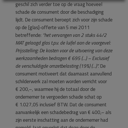
geschil zich verder toe op de vraag hoeveel
schade de consument door die beschadiging
lijdt. De consument beroept zich voor zijn schade
op de [glas]-offerte van 5 mei 2011
betreffende:
“het vervangen van 2 stuks 44/2
MAT gelaagd glas t.p.v. de luifel aan de voorgevel:
Prijsstelling:
De kosten voor de uitvoering van deze
werkzaamheden bedragen € 695 (…)
– Exclusief
de verschuldigde omzetbelasting (19%) (…)”.
De
consument motiveert dat daarnaast aanvullend
schilderwerk zal moeten worden verricht voor
€ 200,–, waarmee hij de totaal door de
ondernemer te vergoeden schade schat op
€ 1.027,05 inclusief BTW. Dat de consument
aanvankelijk een schadebedrag van € 400,– als
zijn eerste inschatting aan de ondernemer had
gemeld, laat onverlet dat deze door de