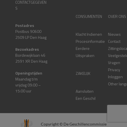
CONTACTGEGEVEN
S
CONSUMENTEN
OVER ONS
Postadres
Postbus 90600
Klacht Indienen
Nieuws
2509 LP Den Haag
Procesinformatie
Contact
Eerdere
Zittingsloc
Bezoekadres
Bordewijklaan 46
Uitspraken
Veelgestel
2591 XR Den Haag
Vragen
Privacy
Openingstijden
ZAKELIJK
Inloggen
Maandag t/m
Other lang
vrijdag 09:00 –
15:00 uur
Aansluiten
Een Geschil
Copyright © De Geschillencommissie