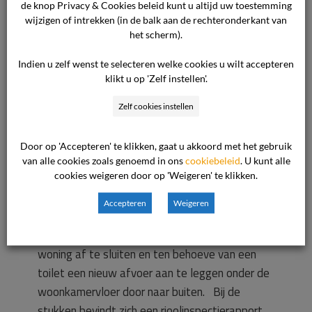
de knop Privacy & Cookies beleid kunt u altijd uw toestemming
een derde uiteindelijk uitgebreidere
wijzigen of intrekken (in de balk aan de rechteronderkant van
werkzaamheden heeft verricht, er sprake is van
het scherm).
waardevermeerdering die voor rekening van de
consument moet blijven.
Beoordeling van het
Indien u zelf wenst te selecteren welke cookies u wilt accepteren
klikt u op 'Zelf instellen'.
geschil
Ter zitting heeft de consument
medegedeeld dat de laatste verstopping zich
Zelf cookies instellen
heeft voorgedaan op 30 maart 2011 en deze
door de ondernemer is verholpen. De commissie
Door op 'Accepteren' te klikken, gaat u akkoord met het gebruik
gaat er derhalve vanuit dat de problemen op
van alle cookies zoals genoemd in ons
cookiebeleid
. U kunt alle
cookies weigeren door op 'Weigeren' te klikken.
30 maart 2011 zijn opgelost. De commissie
neemt op grond van de stukken als
Accepteren
Weigeren
uitgangspunt dat de ondernemer is opgedragen
de bestaande rioolbuis onder de gang van de
woning af te sluiten en ten behoeve van een
toilet een nieuw afvoer aan te leggen onder de
woonkamervloer door naar buiten. Bij de
stukken bevindt zich een rioolinspectierapport