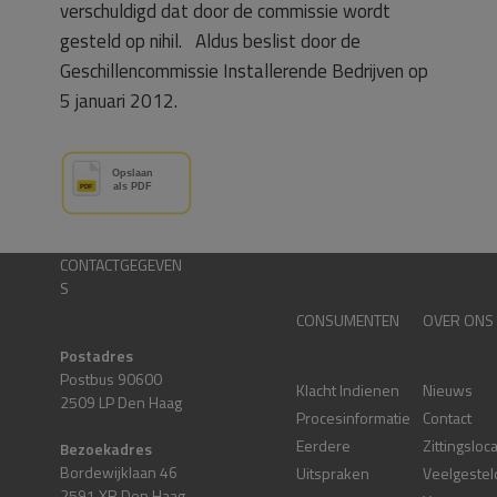
verschuldigd dat door de commissie wordt
gesteld op nihil. Aldus beslist door de
Geschillencommissie Installerende Bedrijven op
5 januari 2012.
CONTACTGEGEVEN
S
CONSUMENTEN
OVER ONS
Postadres
Postbus 90600
Klacht Indienen
Nieuws
2509 LP Den Haag
Procesinformatie
Contact
Eerdere
Zittingsloc
Bezoekadres
Bordewijklaan 46
Uitspraken
Veelgestel
2591 XR Den Haag