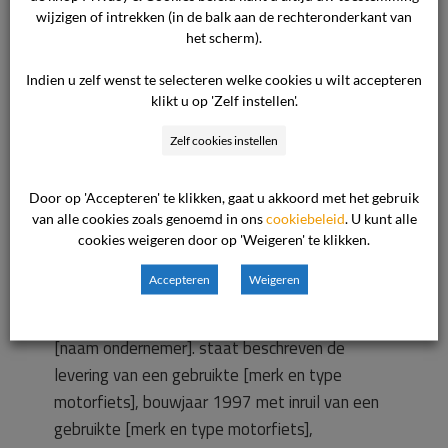
wijzigen of intrekken (in de balk aan de rechteronderkant van
bouwjaar 1997. Op de vraag van de
het scherm).
medewerker om de offerte om te zetten in een
koopovereenkomst gaf de consument aan dat
Indien u zelf wenst te selecteren welke cookies u wilt accepteren
klikt u op 'Zelf instellen'.
dit niet kon. Overleg met het thuisfront was
onontbeerlijk. Na het drinken van een kop koffie
Zelf cookies instellen
is hij huiswaarts getogen. Er wordt nu
aangegeven dat de consument elders een
Door op 'Accepteren' te klikken, gaat u akkoord met het gebruik
motor heeft gekocht heeft en het verschil in
van alle cookies zoals genoemd in ons
cookiebeleid
. U kunt alle
aankoopprijs wenst te ontvangen van ons. Als
cookies weigeren door op 'Weigeren' te klikken.
bewijsstuk wordt een kopie koopovereenkomst
Accepteren
Weigeren
toegevoegd d.d. 22 december 2007 met [naam
ondernemer] In deze koopovereenkomst met
[naam ondernemer]. staat beschreven de
levering van een gebruikte [merk en type
motorfiets], bouwjaar 1997 met inruil van een
gebruikte [merk en type motorfiets],