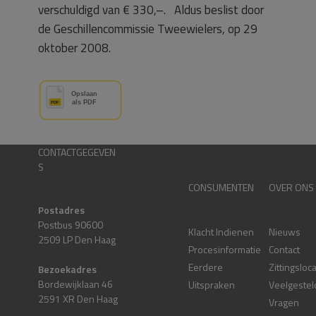
verschuldigd van € 330,–. Aldus beslist door
de Geschillencommissie Tweewielers, op 29
oktober 2008.
CONTACTGEGEVEN
S
CONSUMENTEN
OVER ONS
Postadres
Postbus 90600
Klacht Indienen
Nieuws
2509 LP Den Haag
Procesinformatie
Contact
Eerdere
Zittingsloc
Bezoekadres
Bordewijklaan 46
Uitspraken
Veelgestel
2591 XR Den Haag
Vragen