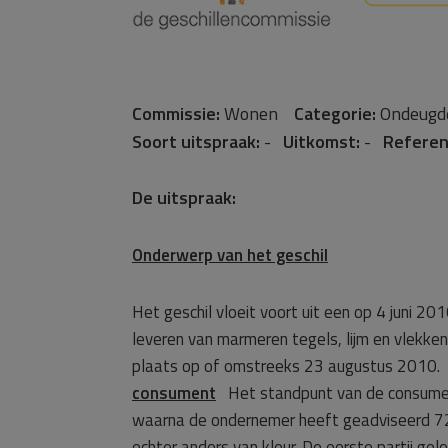
Commissie:
Wonen
Categorie:
Ondeugde
Soort uitspraak:
-
Uitkomst:
-
Referen
De uitspraak:
Onderwerp van het geschil
Het geschil vloeit voort uit een op 4 juni 2
leveren van marmeren tegels, lijm en vlekke
plaats op of omstreeks 23 augustus 2010.
consument
Het standpunt van de consument
waarna de ondernemer heeft geadviseerd 72 m
echter anders van kleur. De eerste partij gel