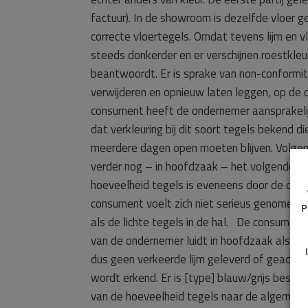
factuur). In de showroom is dezelfde vloer 
correcte vloertegels. Omdat tevens lijm en v
steeds donkerder en er verschijnen roestkle
beantwoordt. Er is sprake van non-conformit
verwijderen en opnieuw laten leggen, op de 
consument heeft de ondernemer aansprakelij
dat verkleuring bij dit soort tegels bekend 
meerdere dagen open moeten blijven. Volgen
verder nog – in hoofdzaak – het volgende a
hoeveelheid tegels is eveneens door de on
consument voelt zich niet serieus genomen i
P
als de lichte tegels in de hal. De consument
van de ondernemer luidt in hoofdzaak als volgt
dus geen verkeerde lijm geleverd of geadvise
wordt erkend. Er is [type] blauw/grijs beste
van de hoeveelheid tegels naar de algemene