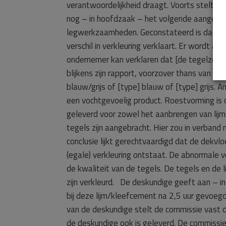
verantwoordelijkheid draagt. Voorts stelt de
nog – in hoofdzaak – het volgende aangevoer
legwerkzaamheden. Geconstateerd is dat het 
verschil in verkleuring verklaart. Er wordt a
ondernemer kan verklaren dat [de tegelzett
blijkens zijn rapport, voorzover thans van b
blauw/grijs of [type] blauw of [type] grijs. A
een vochtgevoelig product. Roestvorming is o
geleverd voor zowel het aanbrengen van lij
tegels zijn aangebracht. Hier zou in verban
conclusie lijkt gerechtvaardigd dat de dekvl
(egale) verkleuring ontstaat. De abnormale v
de kwaliteit van de tegels. De tegels en de 
zijn verkleurd. De deskundige geeft aan – i
bij deze lijm/kleefcement na 2,5 uur gevoe
van de deskundige stelt de commissie vast d
de deskundige ook is geleverd. De commissie