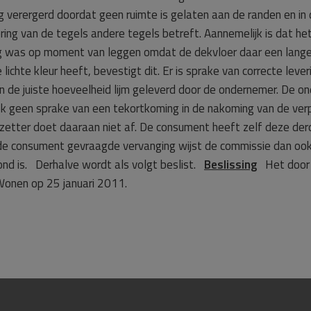
 nog verergerd doordat geen ruimte is gelaten aan de randen en in
ing van de tegels andere tegels betreft. Aannemelijk is dat het
ig was op moment van leggen omdat de dekvloer daar een lange
ichte kleur heeft, bevestigt dit. Er is sprake van correcte leve
 en de juiste hoeveelheid lijm geleverd door de ondernemer. De o
 ook geen sprake van een tekortkoming in de nakoming van de ver
lzetter doet daaraan niet af. De consument heeft zelf deze de
r de consument gevraagde vervanging wijst de commissie dan oo
ond is. Derhalve wordt als volgt beslist.
Beslissing
Het door 
Wonen op 25 januari 2011.