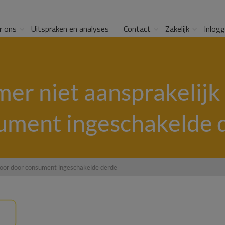
r ons
Uitspraken en analyses
Contact
Zakelijk
Inlog
r niet aansprakelijk
ument ingeschakelde 
voor door consument ingeschakelde derde