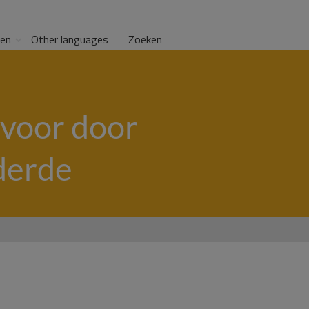
gen
Other languages
Zoeken
 voor door
derde