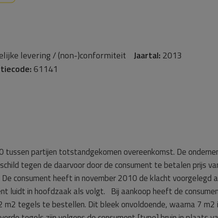
lijke levering / (non-)conformiteit
Jaartal:
2013
tiecode:
61141
010 tussen partijen totstandgekomen overeenkomst. De onderneme
nschild tegen de daarvoor door de consument te betalen prijs v
 De consument heeft in november 2010 de klacht voorgelegd
 luidt in hoofdzaak als volgt. Bij aankoop heeft de consumen
2 tegels te bestellen. Dit bleek onvoldoende, waarna 7 m2 is 
everde tegels zijn volgens de consument [type] bruin in plaats va