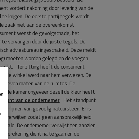
ment vordert nakoming door levering van de
te krijgen. De eerste partij tegels wordt
rde zaak niet aan de overeenkomst
consument wenst de gevolgschade, het
te vervangen door de juiste tegels. De
isch adviesbureau ingeschakeld. Deze meldt
ijming) moeten worden gelegd en de voegen
bruikt. Ter zitting heeft de consument
 In de winkel werd naar hem verwezen. De
pgegeven maten van de ruimtes. De
p
l in de kamer ongeveer dezelfde kleur heeft
en
ndpunt van de ondernemer
Het standpunt
t verlijmen van gevoelig natuursteen. Er is
p
 te verwijten zodat geen aansprakelijkheid
 betaald. De ondernemer verwijst ten aanzien
e berekening dient na te gaan en de