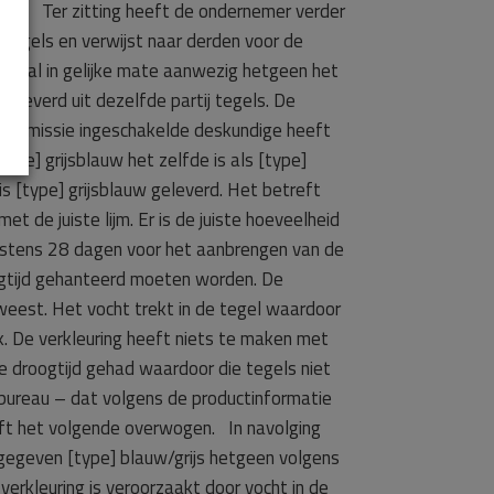
loten. Ter zitting heeft de ondernemer verder
 tegels en verwijst naar derden voor de
overal in gelijke mate aanwezig hetgeen het
geleverd uit dezelfde partij tegels. De
ommissie ingeschakelde deskundige heeft
ype] grijsblauw het zelfde is als [type]
 is [type] grijsblauw geleverd. Het betreft
 de juiste lijm. Er is de juiste hoeveelheid
instens 28 dagen voor het aanbrengen van de
oogtijd gehanteerd moeten worden. De
eweest. Het vocht trekt in de tegel waardoor
rk. De verkleuring heeft niets te maken met
re droogtijd gehad waardoor die tegels niet
sbureau – dat volgens de productinformatie
t het volgende overwogen. In navolging
ngegeven [type] blauw/grijs hetgeen volgens
erkleuring is veroorzaakt door vocht in de