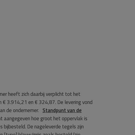
r heeft zich daarbij verplicht tot het
an € 3.914,21 en € 324,87. De levering vond
 aan de ondernemer.
Standpunt van de
t aangegeven hoe groot het oppervlak is
bijbesteld. De nageleverde tegels zijn
n [type] blauw/grijs zoals besteld (zie