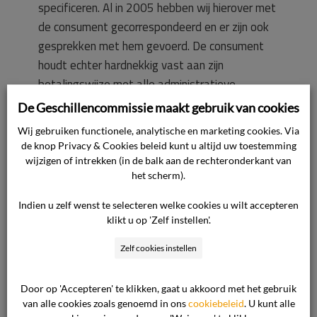
specificeren. Al in 2005 hebben wij hierover met
de consument gecorrespondeerd en er zijn ook
gesprekken met hem gevoerd. De consument
houdt echter hardnekkig vast aan zijn
betalingswijze met alle administratieve
complicaties van dien. Vanaf 2007 ontvingen wij
De Geschillencommissie maakt gebruik van cookies
geen betalingen meer van de consument. Wij
Wij gebruiken functionele, analytische en marketing cookies. Via
waren genoodzaakt een incassoprocedure op te
de knop Privacy & Cookies beleid kunt u altijd uw toestemming
starten. Naar aanleiding daarvan hebben
wijzigen of intrekken (in de balk aan de rechteronderkant van
het scherm).
wederom gesprekken plaatsgevonden. De
consument beloofde zijn betalingsgedrag aan
Indien u zelf wenst te selecteren welke cookies u wilt accepteren
te passen. Uit coulance hebben wij de inmiddels
klikt u op 'Zelf instellen'.
ontstane incassokosten gecrediteerd en de
Zelf cookies instellen
consument een bedrag van € 40,– betaald ter
bestrijding van de door hem gemaakte kosten.
Door op 'Accepteren' te klikken, gaat u akkoord met het gebruik
De consument wilde echter € 200,– hebben.
van alle cookies zoals genoemd in ons
cookiebeleid
. U kunt alle
Daarop zijn wij niet ingegaan. Ondanks de