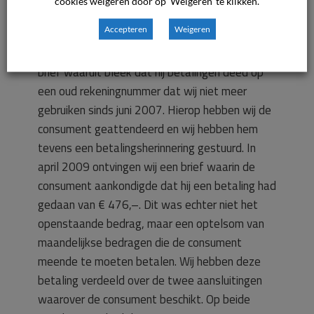
cookies weigeren door op 'Weigeren' te klikken.
belofte van de consument dat hij zou gaan
Accepteren
Weigeren
betalen, bleven de betalingen uit. Op 20
februari 2009 stuurde de consument ons een
brief waaruit bleek dat hij betalingen deed op
een oud rekeningnummer dat wij niet meer
gebruiken sinds juni 2007. Hierop hebben wij de
consument geattendeerd en wij hebben hem
tevens een betalingsherinnering gestuurd. In
april 2009 ontvingen wij een brief waarin de
consument aankondigde dat hij een betaling had
gedaan van € 476,–. Dit was echter niet het
openstaande bedrag, maar een optelsom van
maandelijkse bedragen die de consument
meende te moeten betalen. Wij hebben deze
betaling verdeeld over de twee aansluitingen
waarover de consument beschikt. Op beide