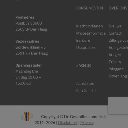
CONSUMENTEN
OVER ONS
Postadres
Postbus 90600
Klacht Indienen
Nieuws
2509 LP Den Haag
Procesinformatie
Contact
Eerdere
Zittingsloc
Bezoekadres
Bordewijklaan 46
Uitspraken
Veelgestel
2591 XR Den Haag
Vragen
Privacy
Openingstijden
ZAKELIJK
Inloggen
Maandag t/m
Other lang
vrijdag 09:00 –
15:00 uur
Aansluiten
Een Geschil
Copyright © De Geschillencommissie
2011- 2026 |
Disclaimer
|
Privacy