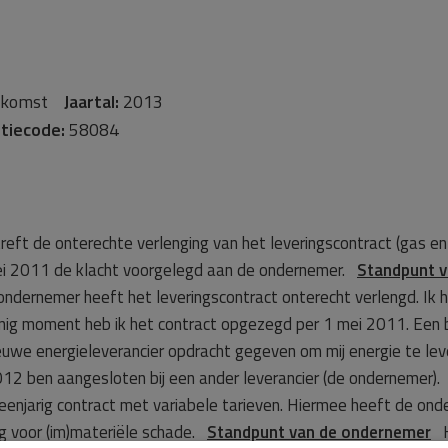
nkomst
Jaartal:
2013
tiecode:
58084
eft de onterechte verlenging van het leveringscontract (gas en 
i 2011 de klacht voorgelegd aan de ondernemer.
Standpunt 
ondernemer heeft het leveringscontract onterecht verlengd. Ik
enig moment heb ik het contract opgezegd per 1 mei 2011. Een 
euwe energieleverancier opdracht gegeven om mij energie te le
2012 ben aangesloten bij een ander leverancier (de ondernemer
 eenjarig contract met variabele tarieven. Hiermee heeft de o
ng voor (im)materiële schade.
Standpunt van de ondernemer
He