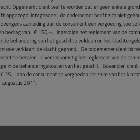
racht. Opgemerkt dient wel te worden dat er geen enkele gron
eeft opgezegd. Integendeel, de ondernemer heeft zich niet gehou
 overigens aanleiding aan de consument een vergoeding toe te 
 op een bedrag van € 150,–. Ingevolge het reglement van de co
an de behandeling van het geschil te voldoen en het klachteng
ssie verklaart de klacht gegrond. De ondernemer dient binne
ument te betalen. Overeenkomstig het reglement van de commi
rage in de behandelingskosten van het geschil. Bovendien die
€ 25,– aan de consument te vergoeden ter zake van het klacht
25 augustus 2011.