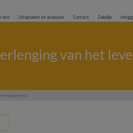
r ons
Uitspraken en analyses
Contact
Zakelijk
Inlog
erlenging van het leve
everingscontract