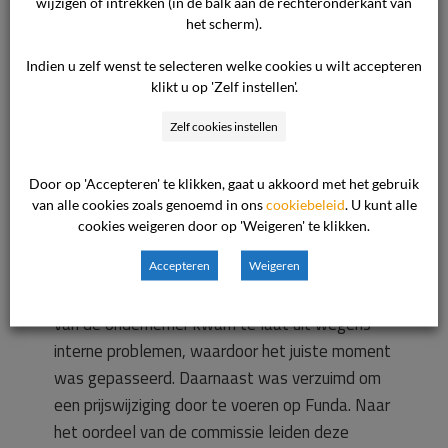
wijzigen of intrekken (in de balk aan de rechteronderkant van
via een andere makelaar aan te bieden, behoeft
het scherm).
dit onderdeel geen bespreking meer. Voor
Indien u zelf wenst te selecteren welke cookies u wilt accepteren
zover door de consument is betoogd dat de
klikt u op 'Zelf instellen'.
ondernemer toerekenbaar is tekortgeschoten in
Zelf cookies instellen
de uitvoering van de overeenkomst wordt het
volgende overwogen. Volgens de consument zijn
Door op 'Accepteren' te klikken, gaat u akkoord met het gebruik
door de ondernemer diverse afspraken niet
van alle cookies zoals genoemd in ons
cookiebeleid
. U kunt alle
nagekomen. De advertentie in februari 2009
cookies weigeren door op 'Weigeren' te klikken.
voor de woning op Funda was compleet
verkeerd omdat gegevens van een andere
Accepteren
Weigeren
woning werden vermeld. Een woningmagazine
van de ondernemer kwam te laat uit wegens
interne problemen, waardoor het juiste moment
was gepasseerd. Daarnaast was verzuimd om
een prijswijziging door te voeren op Funda. Naar
het oordeel van de commissie leiden deze