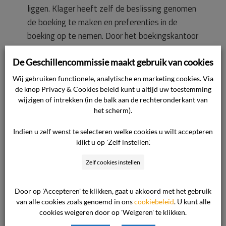
liggen. Klager heeft zelf de beslissing genomen
de boeking te maken en preferenties in de
boeking op te nemen. Door het boekingskantoor
is duidelijk aangegeven dat een voorkeur niet
De Geschillencommissie maakt gebruik van cookies
gegarandeerd kan worden. Op de
boekingsbevestiging is vermeld dat een
Wij gebruiken functionele, analytische en marketing cookies. Via
preferentie geen garantie is.
de knop Privacy & Cookies beleid kunt u altijd uw toestemming
wijzigen of intrekken (in de balk aan de rechteronderkant van
het scherm).
Klager had een reis met heen- en terugvlucht in
de Comfort Class geboekt. Op de bestemming
Indien u zelf wenst te selecteren welke cookies u wilt accepteren
klikt u op 'Zelf instellen'.
heeft klager bij de reisleiding gevraagd naar de
mogelijkheid om terug in de Premium Comfort
Zelf cookies instellen
Class te vliegen. Klager ontving daarop een
positief bericht van de reisleiding en heeft een
Door op 'Accepteren' te klikken, gaat u akkoord met het gebruik
toeslag voor de Premium Comfort Class aan de
van alle cookies zoals genoemd in ons
cookiebeleid
. U kunt alle
cookies weigeren door op 'Weigeren' te klikken.
reisleiding betaald. Helaas is klager tijdens de