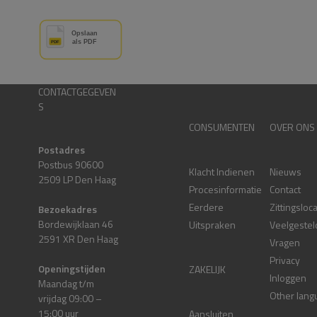
CONTACTGEGEVEN
S
CONSUMENTEN
OVER ONS
Postadres
Postbus 90600
Klacht Indienen
Nieuws
2509 LP Den Haag
Procesinformatie
Contact
Eerdere
Zittingsloc
Bezoekadres
Bordewijklaan 46
Uitspraken
Veelgestel
2591 XR Den Haag
Vragen
Privacy
Openingstijden
ZAKELIJK
Inloggen
Maandag t/m
Other lang
vrijdag 09:00 –
15:00 uur
Aansluiten