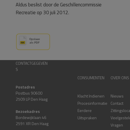
Aldus beslist door de Geschillencommissie
Recreatie op 30 juli 2012.
CONTACTGEGEVEN
S
CONSUMENTEN
OVER ONS
Postadres
Postbus 90600
Klacht Indienen
Nieuws
2509 LP Den Haag
Procesinformatie
Contact
Eerdere
Zittingsloc
Bezoekadres
Bordewijklaan 46
Uitspraken
Veelgestel
2591 XR Den Haag
Vragen