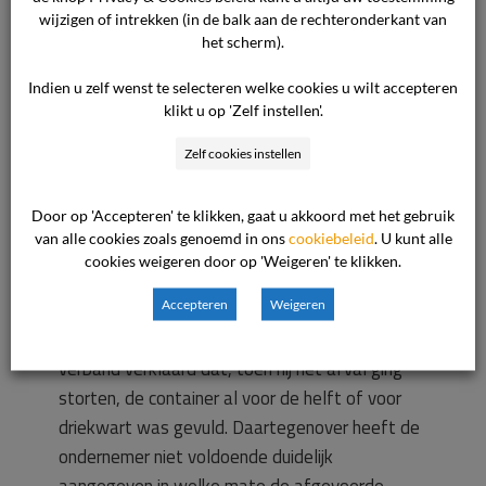
brief aan de commissie van 8 mei 2012 dat het
wijzigen of intrekken (in de balk aan de rechteronderkant van
het scherm).
merendeel van de inhoud van de container van
de standplaats van de consument afkomstig
Indien u zelf wenst te selecteren welke cookies u wilt accepteren
was, moet worden aangenomen dat niet de
klikt u op 'Zelf instellen'.
gehele inhoud van de afgevoerde container van
Zelf cookies instellen
de consument afkomstig was. Dat betekent
dat er onvoldoende reden is de kosten van
Door op 'Accepteren' te klikken, gaat u akkoord met het gebruik
afvoer van de container volledig ten laste van
van alle cookies zoals genoemd in ons
cookiebeleid
. U kunt alle
de consument te brengen. Het is redelijk dat
cookies weigeren door op 'Weigeren' te klikken.
deze wordt belast met de kosten die in
Accepteren
Weigeren
verhouding staan met de door hem gestorte
hoeveelheid afval. De consument heeft in dit
verband verklaard dat, toen hij het afval ging
storten, de container al voor de helft of voor
driekwart was gevuld. Daartegenover heeft de
ondernemer niet voldoende duidelijk
aangegeven in welke mate de afgevoerde