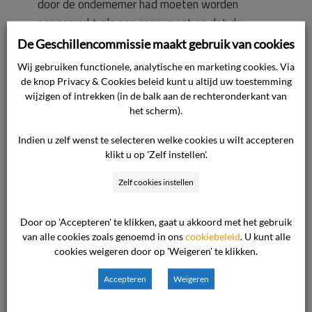
door de ondernemer had moeten worden
aangemerkt als een consument en dat de
ondernemer zich daarom overeenkomstig de
De Geschillencommissie maakt gebruik van cookies
daartoe in de branche gemaakte afspraken ten
Wij gebruiken functionele, analytische en marketing cookies. Via
gunste van de opdrachtgever/consument in casu
de knop Privacy & Cookies beleid kunt u altijd uw toestemming
had moeten bedienen van alleen de Algemene
wijzigen of intrekken (in de balk aan de rechteronderkant van
het scherm).
Consumenten voorwaarden [branchevereniging].
Nu dit niet is gebeurd, zijn die voorwaarden
Indien u zelf wenst te selecteren welke cookies u wilt accepteren
desondanks wel van toepassing nu de
klikt u op 'Zelf instellen'.
acceptatie van het daartoe strekkende
Zelf cookies instellen
derdenbeding (dat de ondernemer vanuit diens
branche dwingt om deze voorwaarden met
Door op 'Accepteren' te klikken, gaat u akkoord met het gebruik
consumenten aan te gaan) door de
van alle cookies zoals genoemd in ons
cookiebeleid
. U kunt alle
opdrachtgever/consument een feit is door – in
cookies weigeren door op 'Weigeren' te klikken.
elk geval – het aanhangig maken van dit geschil
Accepteren
Weigeren
bij de commissie. De opdrachtgever miskent
naar het oordeel van de commissie echter dat