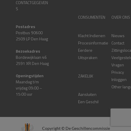
CONTACTGEGEVEN
S
CONSUMENTEN
OVER ONS
Postadres
Postbus 90600
Klacht Indienen
Nieuws
2509 LP Den Haag
Procesinformatie
Contact
Eerdere
Zittingsloc
Bezoekadres
Bordewijklaan 46
Uitspraken
Veelgestel
2591 XR Den Haag
Vragen
Privacy
Openingstijden
ZAKELIJK
Inloggen
Maandag t/m
Other lang
vrijdag 09:00 –
15:00 uur
Aansluiten
Een Geschil
Copyright © De Geschillencommissie