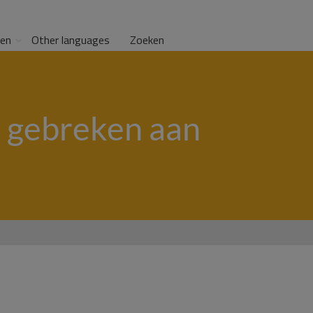
gen
Other languages
Zoeken
 gebreken aan