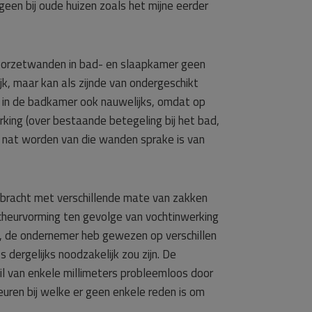
geen bij oude huizen zoals het mijne eerder
oorzetwanden in bad- en slaapkamer geen
ijk, maar kan als zijnde van ondergeschikt
n in de badkamer ook nauwelijks, omdat op
ing (over bestaande betegeling bij het bad,
j nat worden van die wanden sprake is van
bracht met verschillende mate van zakken
scheurvorming ten gevolge van vochtinwerking
ht, de ondernemer heb gewezen op verschillen
 dergelijks noodzakelijk zou zijn. De
hil van enkele millimeters probleemloos door
euren bij welke er geen enkele reden is om