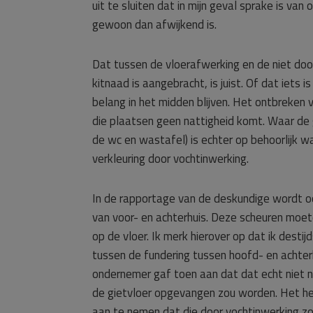
uit te sluiten dat in mijn geval sprake is v
gewoon dan afwijkend is.
Dat tussen de vloerafwerking en de niet d
kitnaad is aangebracht, is juist. Of dat iets
belang in het midden blijven. Het ontbreken
die plaatsen geen nattigheid komt. Waar de 
de wc en wastafel) is echter op behoorlijk 
verkleuring door vochtinwerking.
In de rapportage van de deskundige wordt o
van voor- en achterhuis. Deze scheuren moet
op de vloer. Ik merk hierover op dat ik dest
tussen de fundering tussen hoofd- en achterhu
ondernemer gaf toen aan dat dat echt niet no
de gietvloer opgevangen zou worden. Het heef
aan te nemen dat die door vochtinwerking zo