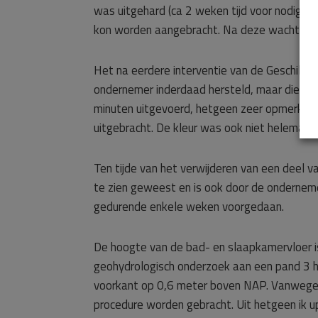
was uitgehard (ca 2 weken tijd voor nodig, 
kon worden aangebracht. Na deze wachttijd i
Het na eerdere interventie van de Geschillen
ondernemer inderdaad hersteld, maar die sch
minuten uitgevoerd, hetgeen zeer opmerkeli
uitgebracht. De kleur was ook niet helemaal 
Ten tijde van het verwijderen van een deel 
te zien geweest en is ook door de ondernem
gedurende enkele weken voorgedaan.
De hoogte van de bad- en slaapkamervloer is 
geohydrologisch onderzoek aan een pand 3 hu
voorkant op 0,6 meter boven NAP. Vanwege d
procedure worden gebracht. Uit hetgeen ik up