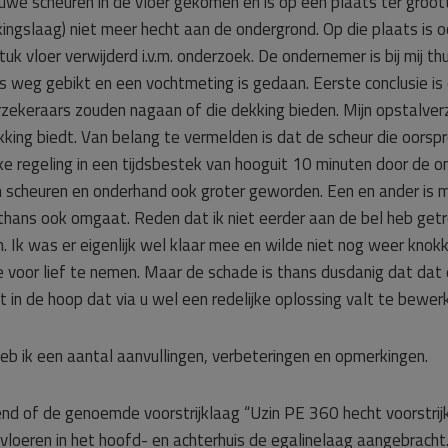
ieuwe scheuren in de vloer gekomen en is op één plaats ter groo
kingslaag) niet meer hecht aan de ondergrond. Op die plaats is
uk vloer verwijderd i.v.m. onderzoek. De ondernemer is bij mij t
 is weg gebikt en een vochtmeting is gedaan. Eerste conclusie is
verzekeraars zouden nagaan of die dekking bieden. Mijn opstalv
ekking biedt. Van belang te vermelden is dat de scheur die oorspr
lijke regeling in een tijdsbestek van hooguit 10 minuten door d
n scheuren en onderhand ook groter geworden. Een en ander is mij
ans ook omgaat. Reden dat ik niet eerder aan de bel heb getr
 Ik was er eigenlijk wel klaar mee en wilde niet nog weer knokk
oor lief te nemen. Maar de schade is thans dusdanig dat dat ei
t in de hoop dat via u wel een redelijke oplossing valt te bewer
heb ik een aantal aanvullingen, verbeteringen en opmerkingen.
kend of de genoemde voorstrijklaag “Uzin PE 360 hecht voorstrijk”
loeren in het hoofd- en achterhuis de egalinelaag aangebracht