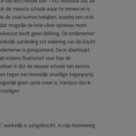
tte van iets minder dan 1 m2 hoorbaar dat de
 ook de meeste schade waar te nemen en is
huis de zaak komen bekijken, waarbij een stuk
 dat mogelijk de hele vloer opnieuw moet.
erzekeraar biedt geen dekking. De ondernemer
onkelijk aanleiding tot indiening van de klacht
e ondernemer is gerepareerd. Deze überhaupt
n inziens illustratief voor hoe de
okken is dat de nieuwe schade ten eerste
en tegen een kennelijk onwillige tegenpartij.
genlijk geen optie meer is. Vandaar dat ik
kstelligen
 werkelijk is aangebracht. In mijn herinnering
.