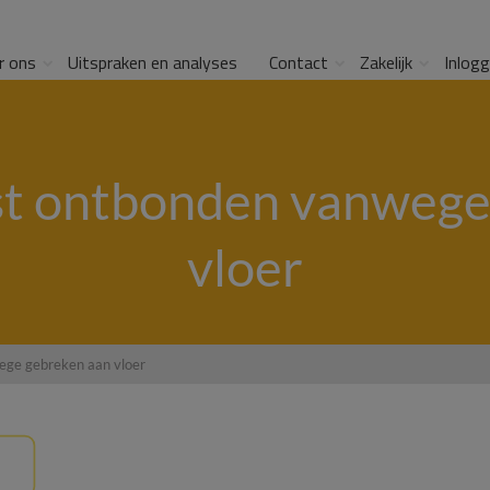
r ons
Uitspraken en analyses
Contact
Zakelijk
Inlog
 ontbonden vanwege
vloer
ge gebreken aan vloer