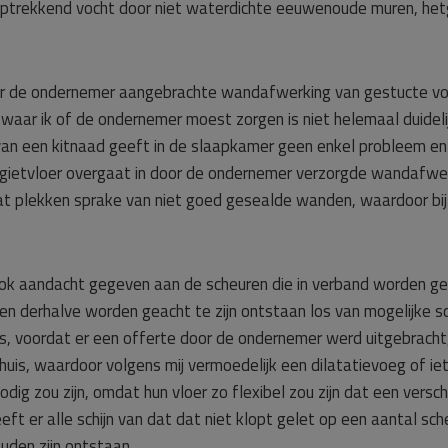
an optrekkend vocht door niet waterdichte eeuwenoude muren, het
oor de ondernemer aangebrachte wandafwerking van gestucte v
 is waar ik of de ondernemer moest zorgen is niet helemaal duidel
 van een kitnaad geeft in de slaapkamer geen enkel probleem e
gietvloer overgaat in door de ondernemer verzorgde wandafwerk
wat plekken sprake van niet goed gesealde wanden, waardoor bi
ok aandacht gegeven aan de scheuren die in verband worden ge
en derhalve worden geacht te zijn ontstaan los van mogelijke 
ijds, voordat er een offerte door de ondernemer werd uitgebrac
is, waardoor volgens mij vermoedelijk een dilatatievoeg of iets
dig zou zijn, omdat hun vloer zo flexibel zou zijn dat een versc
t er alle schijn van dat dat niet klopt gelet op een aantal sch
uden zijn ontstaan.