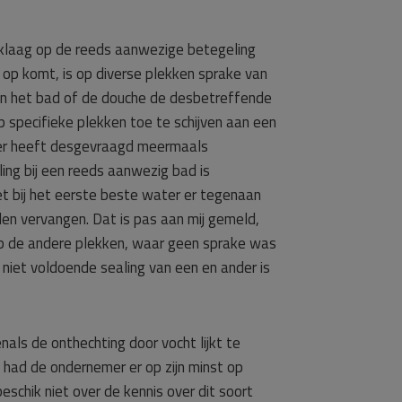
rklaag op de reeds aanwezige betegeling
op komt, is op diverse plekken sprake van
van het bad of de douche de desbetreffende
specifieke plekken toe te schijven aan een
mer heeft desgevraagd meermaals
ing bij een reeds aanwezig bad is
iet bij het eerste beste water er tegenaan
den vervangen. Dat is pas aan mij gemeld,
Op de andere plekken, waar geen sprake was
niet voldoende sealing van een en ander is
nals de onthechting door vocht lijkt te
had de ondernemer er op zijn minst op
eschik niet over de kennis over dit soort