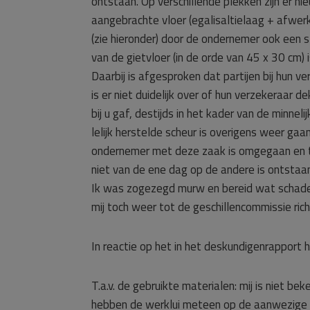
ontstaan. Op verschillende plekken zijn er n
aangebrachte vloer (egalisaltielaag + afwer
(zie hieronder) door de ondernemer ook een st
van de gietvloer (in de orde van 45 x 30 cm)
Daarbij is afgesproken dat partijen bij hun 
is er niet duidelijk over of hun verzekeraar d
bij u gaf, destijds in het kader van de minne
lelijk herstelde scheur is overigens weer gaa
ondernemer met deze zaak is omgegaan en th
niet van de ene dag op de andere is ontstaan.
Ik was zogezegd murw en bereid wat schade v
mij toch weer tot de geschillencommissie rich
In reactie op het in het deskundigenrapport 
T.a.v. de gebruikte materialen: mij is niet be
hebben de werklui meteen op de aanwezige v