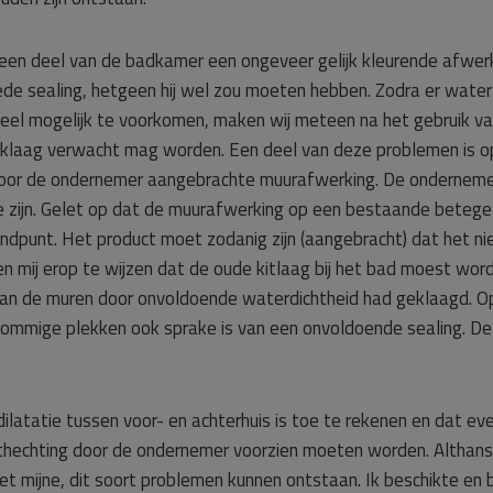
n een deel van de badkamer een ongeveer gelijk kleurende afwe
e sealing, hetgeen hij wel zou moeten hebben. Zodra er water 
oveel mogelijk te voorkomen, maken wij meteen na het gebruik 
klaag verwacht mag worden. Een deel van deze problemen is op 
 door de ondernemer aangebrachte muurafwerking. De onderne
e zijn. Gelet op dat de muurafwerking op een bestaande betegel
tandpunt. Het product moet zodanig zijn (aangebracht) dat het n
n mij erop te wijzen dat de oude kitlaag bij het bad moest wor
n van de muren door onvoldoende waterdichtheid had geklaagd. 
 sommige plekken ook sprake is van een onvoldoende sealing. De 
latatie tussen voor- en achterhuis is toe te rekenen en dat eve
thechting door de ondernemer voorzien moeten worden. Althans 
het mijne, dit soort problemen kunnen ontstaan. Ik beschikte en b