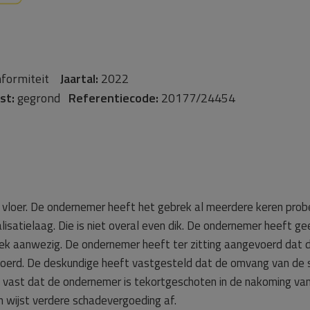
nformiteit
Jaartal:
2022
st:
gegrond
Referentiecode:
20177/24454
n vloer. De ondernemer heeft het gebrek al meerdere keren prob
isatielaag. Die is niet overal even dik. De ondernemer heeft ge
zoek aanwezig. De ondernemer heeft ter zitting aangevoerd da
oerd. De deskundige heeft vastgesteld dat de omvang van de sc
lt vast dat de ondernemer is tekortgeschoten in de nakoming v
n wijst verdere schadevergoeding af.