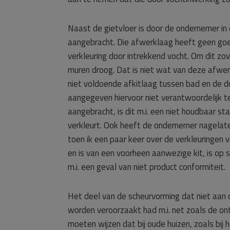
Naast de gietvloer is door de ondernemer i
aangebracht. Die afwerklaag heeft geen goed
verkleuring door intrekkend vocht. Om dit z
muren droog. Dat is niet wat van deze afwer
niet voldoende afkitlaag tussen bad en de
aangegeven hiervoor niet verantwoordelijk t
aangebracht, is dit m.i. een niet houdbaar s
verkleurt. Ook heeft de ondernemer nagelate
toen ik een paar keer over de verkleuringe
en is van een voorheen aanwezige kit, is op
m.i. een geval van niet product conformiteit.
Het deel van de scheurvorming dat niet aan di
worden veroorzaakt had m.i. net zoals de on
moeten wijzen dat bij oude huizen, zoals bij 