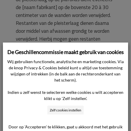
de [naam fabrikant] op de bovenste 20 à 30
centimeter van de wanden worden verwijderd.
Restanten van de pleisterlaag dienen daarna
door middel van afwassen grondig te worden
verwijderd. Hierbij mogen geen restanten
achterblijven die de hechting van een nieuwe
De Geschillencommissie maakt gebruik van cookies
pleisterlaag belemmert. Na droging het
muurverfoppervlak licht (machinaal) schuren en
Wij gebruiken functionele, analytische en marketing cookies. Via
de knop Privacy & Cookies beleid kunt u altijd uw toestemming
stofvrij maken. Vervolgens het oppervlak
wijzigen of intrekken (in de balk aan de rechteronderkant van
voorstrijken (bijvoorbeeld Knauf Betokontakt of
het scherm).
gelijkwaardig) en volledig pleisteren met een
Indien u zelf wenst te selecteren welke cookies u wilt accepteren
geëigende gipspleister (bijvoorbeeld Knauf Pro-
klikt u op 'Zelf instellen'.
finish of gelijkwaardig). Nadat de gipspleister
uitgehard en droog is, dient het oppervlak (door
Zelf cookies instellen
de schilder) te worden voorbehandeld, te
weten: – licht opschuren; – waar
Door op 'Accepteren' te klikken, gaat u akkoord met het gebruik