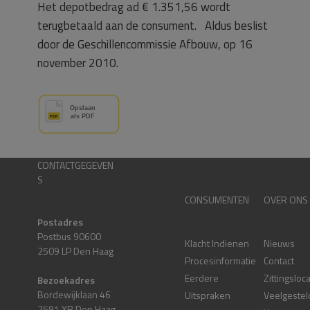
Het depotbedrag ad € 1.351,56 wordt
terugbetaald aan de consument. Aldus beslist
door de Geschillencommissie Afbouw, op 16
november 2010.
CONTACTGEGEVEN
S
CONSUMENTEN
OVER ONS
Postadres
Postbus 90600
Klacht Indienen
Nieuws
2509 LP Den Haag
Procesinformatie
Contact
Eerdere
Zittingsloc
Bezoekadres
Bordewijklaan 46
Uitspraken
Veelgestel
2591 XR Den Haag