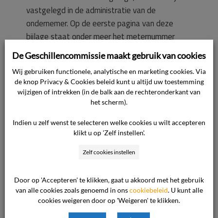
vastgelegd in de administratie van de
ondernemer. Op de eerste pagina van deze
bijlage staat onder meer het meternummer
[meternummer], de producent [naam
De Geschillencommissie maakt gebruik van cookies
producent], typeomschrijving [typeomschrijving],
Wij gebruiken functionele, analytische en marketing cookies. Via
bouwjaar 2006 en het certificeringsjaar 2008
de knop Privacy & Cookies beleid kunt u altijd uw toestemming
(na de meterijking). Op de tweede pagina staat
wijzigen of intrekken (in de balk aan de rechteronderkant van
een overzicht van de meterstanden, waaronder
het scherm).
de afnamestand 7.442 KWh van 11 februari
Indien u zelf wenst te selecteren welke cookies u wilt accepteren
2008 en de herplaatsingstand 7.443 KWh van
klikt u op 'Zelf instellen'.
9 april 2008.
Zelf cookies instellen
Het laten tekenen van een
metermutatieformulier door de consument
Door op 'Accepteren' te klikken, gaat u akkoord met het gebruik
van alle cookies zoals genoemd in ons
cookiebeleid
. U kunt alle
verdient de voorkeur, maar is niet verplicht. Dat
cookies weigeren door op 'Weigeren' te klikken.
zou immers inhouden dat de netbeheerder geen