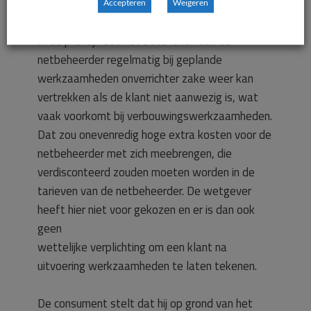
werkzaamheden kan uitvoeren als de klant niet
Accepteren
Weigeren
aanwezig is om een formulier te ondertekenen.
In de praktijk zou het betekenen dat de
netbeheerder regelmatig bij geplande
werkzaamheden onverrichter zake weer kan
vertrekken als de klant niet aanwezig is, wat
vaak voorkomt bij verbouwingswerkzaamheden.
Dat zou onevenredig hoge extra kosten voor de
netbeheerder met zich meebrengen, die
verdisconteerd zouden moeten worden in de
tarieven van de netbeheerder. De wetgever
heeft hier niet voor gekozen en er is dan ook
geen
wettelijke verplichting om een klant na
uitvoering werkzaamheden te laten tekenen.
De consument stelt dat hij op grond van het