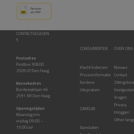
CONTACTGEGEVEN
S
CONSUMENTEN
OVER ONS
Postadres
Postbus 90600
Klacht Indienen
Nieuws
2509 LP Den Haag
Procesinformatie
Contact
Eerdere
Zittingsloc
Bezoekadres
Bordewijklaan 46
Uitspraken
Veelgestel
2591 XR Den Haag
Vragen
Privacy
Openingstijden
ZAKELIJK
Inloggen
Maandag t/m
Other lang
vrijdag 09:00 –
15:00 uur
Aansluiten