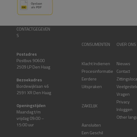
CONTACTGEGEVEN
S
CONSUMENTEN
OVER ONS
Postadres
Postbus 90600
Klacht Indienen
Nieuws
2509 LP Den Haag
Procesinformatie
Contact
Eerdere
Zittingsloc
Bezoekadres
Bordewijklaan 46
Uitspraken
Veelgestel
2591 XR Den Haag
Vragen
Privacy
Openingstijden
ZAKELIJK
Inloggen
Maandag t/m
Other lang
vrijdag 09:00 –
15:00 uur
Aansluiten
Een Geschil