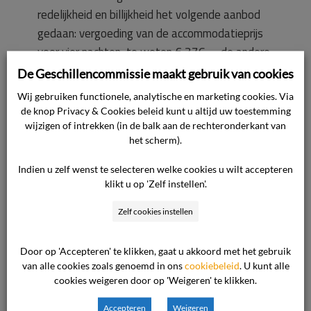
redelijkheid en billijkheid het volgende aanbod
gedaan: vergoeding van de accommodatieprijs
voor vier nachten, te weten € 376,–, de andere
nachten had klager immers in Hotel Korumar
De Geschillencommissie maakt gebruik van cookies
kunnen overnachten. Dit bedrag zou worden
Wij gebruiken functionele, analytische en marketing cookies. Via
afgerond op € 500,– voor het ongemak en de
de knop Privacy & Cookies beleid kunt u altijd uw toestemming
communicatiekosten. Daarboven een
wijzigen of intrekken (in de balk aan de rechteronderkant van
het scherm).
vergoeding voor het betaalde klachtengeld van
€ 75,–. De reisorganisator acht dit voorstel
Indien u zelf wenst te selecteren welke cookies u wilt accepteren
redelijk en billijk.
klikt u op 'Zelf instellen'.
Zelf cookies instellen
Ter zitting heeft de reisorganisator nog
verklaard dat de overboeking niet vooraf
Door op 'Accepteren' te klikken, gaat u akkoord met het gebruik
bekend was, dat de reisorganisator geen
van alle cookies zoals genoemd in ons
cookiebeleid
. U kunt alle
vliegtuigstoelen beschikbaar had, dat klager op
cookies weigeren door op 'Weigeren' te klikken.
23 september 2010 in Hotel Korumar terecht
Accepteren
Weigeren