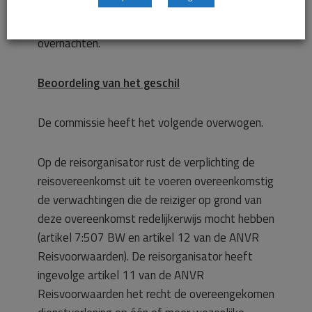
kon en dat er nog nooit gasten van de
reisorganisator op straat hebben moeten
overnachten.
Beoordeling van het geschil
De commissie heeft het volgende overwogen.
Op de reisorganisator rust de verplichting de
reisovereenkomst uit te voeren overeenkomstig
de verwachtingen die de reiziger op grond van
deze overeenkomst redelijkerwijs mocht hebben
(artikel 7:507 BW en artikel 12 van de ANVR
Reisvoorwaarden). De reisorganisator heeft
ingevolge artikel 11 van de ANVR
Reisvoorwaarden het recht de overeengekomen