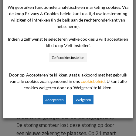
aangegeven dat de schade ontstond toen hij de
Wij gebruiken functionele, analytische en marketing cookies. Via
hoofdschakelaar inschakelde. De consument
de knop Privacy & Cookies beleid kunt u altijd uw toestemming
schakelde de schakelaar pas voor het eerst om
wijzigen of intrekken (in de balk aan de rechteronderkant van
op het moment dat de schade optrad als
het scherm).
gevolg van hoogspanning. De consument heeft
Indien u zelf wenst te selecteren welke cookies u wilt accepteren
de terzake gevoerde correspondentie in
klikt u op 'Zelf instellen'.
afschrift overgelegd. De consument verlangt
Zelf cookies instellen
dat de totale schade wordt vergoed. Ter
zitting heeft de consument nog uitvoerig
betoogd, dat de betreffende hoofdschakelaar
Door op 'Accepteren' te klikken, gaat u akkoord met het gebruik
van alle cookies zoals genoemd in ons
cookiebeleid
. U kunt alle
geen mankementen had of heeft.
Standpunt
cookies weigeren door op 'Weigeren' te klikken.
van de ondernemer
Op 20 maart 2010
ontving de ondernemer een melding van een
Accepteren
Weigeren
storing in een laagspanningskabel van de
ondernemer gelegen aan de [adresgegevens].
De storingsmonteur lost deze storing op door
een nieuwe zekering te plaatsen. Op 21 maart