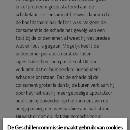
enkel probleem geconstateerd aan de
schakelaar. De consument betwist daarom dat
de hoofdschakelaar defect was. Volgens de
consument is de schade het gevolg van een
fout bij de ondernemer, al weet hij niet precies
wat er fout is gegaan. Mogelijk heeft de
ondernemer per abuis eerst de fasen
ingeschakeld en toen pas de nul. Dit zou
verklaren dat er bij meerdere huishoudens
schade is ontstaan. Dat de schade bij de
consument groter is dan bij de buren verklaart hij
door het feit dat hij meer gevoelige apparatuur
heeft en hij bovendien op het moment van de
hoogspanning een wasmachine aan had staan.
Hij wijst er nog op, dat zijn gemachtigde in
brieven aan de ondernemer ten onrechte heeft
De Geschillencommissie maakt gebruik van cookies