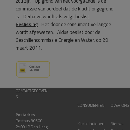
zou zijn. Op grond van het voorgaande is de
commissie van oordeel dat de klacht ongegrond
is. Derhalve wordt als volgt beslist.
Beslissing
Het door de consument verlangde
wordt afgewezen. Aldus beslist door de
Geschillencommissie Energie en Water, op 29
maart 2011.
CONTACTGEGEVEN
S
CONSUMENTEN
OVER ONS
Postadres
Postbus 90600
Klacht Indienen
Nieuws
2509 LP Den Haag