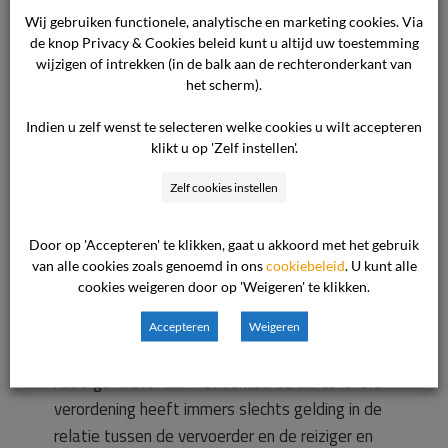
24 oktober 2011 van de Staatssecretaris van
Wij gebruiken functionele, analytische en marketing cookies. Via
Infrastructuur en Milieu (de Inspectie Verkeer en
de knop Privacy & Cookies beleid kunt u altijd uw toestemming
Waterstaat), hierna: de Staatssecretaris. Uit
wijzigen of intrekken (in de balk aan de rechteronderkant van
dat besluit blijkt dat de luchtvaartmaatschappij
het scherm).
terecht een beroep heeft gedaan op
Indien u zelf wenst te selecteren welke cookies u wilt accepteren
buitengewone omstandigheden. Klager heeft
klikt u op 'Zelf instellen'.
conform de richtlijnen een vergoeding in de vorm
Zelf cookies instellen
van een voucher gekregen voor extra drank-
en/of maaltijdkosten.
Beoordeling van het
geschil
De commissie heeft het volgende
Door op 'Accepteren' te klikken, gaat u akkoord met het gebruik
van alle cookies zoals genoemd in ons
cookiebeleid
. U kunt alle
overwogen. Voor zover klager een financiële
cookies weigeren door op 'Weigeren' te klikken.
vergoeding verlangt op grond van EU-
Verordening 261/2004 is de commissie van
Accepteren
Weigeren
oordeel dat klager daarvoor bij de
reisorganisator aan het verkeerde adres is. Die
verordening heeft immers slechts gelding in de
relatie tussen de vervoerder en de reiziger en