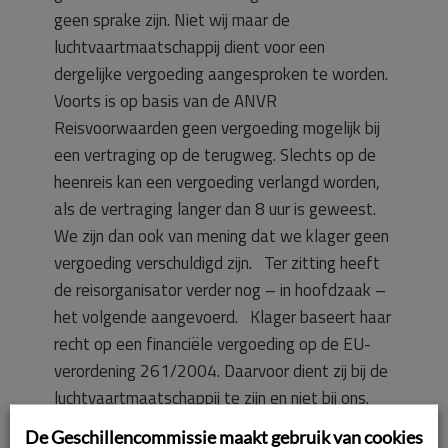
geen sprake zijn. Niet wij maar de
luchtvaartmaatschappij dient voor een
dergelijke vergoeding aangesproken te worden.
Voorts is op basis van de ANVR
Reisvoorwaarden geen vergoeding mogelijk bij
een vertraging op de terugweg. Slechts op de
heenreis kan een vergoeding verlangd worden,
als de vertraging langer dan 8 uur is geweest.
We zijn dan ook van mening dat we klager geen
vergoeding verschuldigd zijn. Ter zitting heeft
de reisorganisator verder nog – in hoofdzaak –
het volgende aangevoerd. Klager baseert haar
recht op een financiële vergoeding op de EU-
verordening 261/2004. Daarvoor dient zij bij de
luchtvaartmaatschappij te zijn en niet bij ons.
Verder verwijzen we naar het besluit van
De Geschillencommissie maakt gebruik van cookies