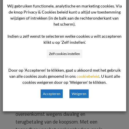
de consument ook niet te weten. Zou de
Wij gebruiken functionele, analytische en marketing cookies. Via
ondernemer bij aankoop van het bankje hebben
de knop Privacy & Cookies beleid kunt u altijd uw toestemming
wijzigen of intrekken (in de balk aan de rechteronderkant van
verteld dat dit nog geschilderd moest worden,
het scherm).
dan had de consument van aankoop afgezien.
De ondernemer heeft nog aangevoerd dat het
Indien u zelf wenst te selecteren welke cookies u wilt accepteren
klikt u op 'Zelf instellen'.
bankje met bruine vlekken in de showroom
stond, zodat de consument had kunnen zien dat
Zelf cookies instellen
er vlekken op zouden komen. Dat doet volgens
de consument niet af aan de verplichting van de
Door op 'Accepteren' te klikken, gaat u akkoord met het gebruik
ondernemer om hem volledig te informeren.
van alle cookies zoals genoemd in ons
cookiebeleid
. U kunt alle
Bovendien heeft hij de vlekken niet gezien. Op
cookies weigeren door op 'Weigeren' te klikken.
het bankje lagen kussen en stonden planten.
Accepteren
Weigeren
De consument verlangt – zo begrijpt de
commissie – de vernietiging van de
overeenkomst wegens dwaling en
terugbetaling van de koopsom. Met een