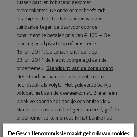
tussen partijen tot stand gekomen
overeenkomst. De ondernemer heeft zich
daarbij verplicht tot het leveren van een
tuinbankje tegen de daarvoor door de
consument te betalen prijs van € 109,–. De
levering vond plaats op of omstreeks
15 juni 2011. De consument heeft op
23 juni 2011 de klacht voorgelegd aan de
ondernemer.
Standpunt van de consument
Het standpunt van de consument luidt in
hoofdzaak als volgt. Het geleverde bankje
voldoet niet aan de overeenkomst. Binnen een
week vertoonde het bankje een bruine vlek.
Nadat de consument had gereclameerd, gaf de
ondernemer te kennen dat hij het bankje had
moeten schilderen. Dat was er echter bij de
De Geschillencommissie maakt gebruik van cookies
aankoop niet bij verteld en dat kon en hoefde