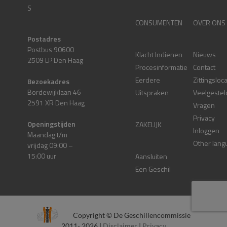
S
CONSUMENTEN
OVER ONS
Postadres
Postbus 90600
Klacht Indienen
Nieuws
2509 LP Den Haag
Procesinformatie
Contact
Eerdere
Zittingsloc
Bezoekadres
Bordewijklaan 46
Uitspraken
Veelgestel
2591 XR Den Haag
Vragen
Privacy
Openingstijden
ZAKELIJK
Inloggen
Maandag t/m
Other lang
vrijdag 09:00 –
15:00 uur
Aansluiten
Een Geschil
Copyright © De Geschillencommissie
2011- 2026 |
Disclaimer
|
Privacy