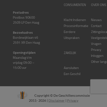
CONSUMENTEN
OVER ONS
Postadres
Postbus 90600
Klacht Indienen
Nieuws
2509 LP Den Haag
Procesinformatie
Contact
Eerdere
Zittingsloc
Bezoekadres
Bordewijklaan 46
Uitspraken
Veelgestel
2591 XR Den Haag
Vragen
Privacy
Openingstijden
ZAKELIJK
Inloggen
Maandag t/m
Other lang
vrijdag 09:00 –
15:00 uur
Aansluiten
Een Geschil
Copyright © De Geschillencommissie
2011- 2026 |
Disclaimer
|
Privacy