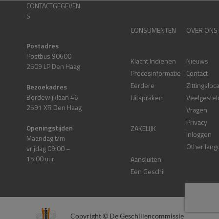
CONTACTGEGEVEN
S
CONSUMENTEN
OVER ONS
Postadres
Postbus 90600
Klacht Indienen
Nieuws
2509 LP Den Haag
Procesinformatie
Contact
Eerdere
Zittingsloc
Bezoekadres
Bordewijklaan 46
Uitspraken
Veelgestel
2591 XR Den Haag
Vragen
Privacy
Openingstijden
ZAKELIJK
Inloggen
Maandag t/m
Other lang
vrijdag 09:00 –
15:00 uur
Aansluiten
Een Geschil
Copyright © De Geschillencommissie