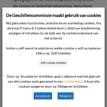
die zorgen en beloofde beterschap. Vervolgens
vernamen wij echter drie maanden lang niets
De Geschillencommissie maakt gebruik van cookies
van haar. Vervolgens kwam in het eerste
Wij gebruiken functionele, analytische en marketing cookies. Via
kwartaal van 2011 het bericht dat zij al
de knop Privacy & Cookies beleid kunt u altijd uw toestemming
zeven weken uit de running was. In totaal
wijzigen of intrekken (in de balk aan de rechteronderkant van
hebben we met haar tussen
het scherm).
eind september 2010 en eind juni 2011 drie
Indien u zelf wenst te selecteren welke cookies u wilt accepteren
maal contact gehad. Eind juni deelde zij mee dat
klikt u op 'Zelf instellen'.
zij met zwangerschapsverlof zou gaan en dat
Zelf cookies instellen
wederom een andere makelaar zou worden
toegewezen. Zij adviseerde toen een andere,
plaatselijke makelaar in te schakelen. Hierop
Door op 'Accepteren' te klikken, gaat u akkoord met het gebruik
van alle cookies zoals genoemd in ons
cookiebeleid
. U kunt alle
hebben wij besloten om inderdaad met een
cookies weigeren door op 'Weigeren' te klikken.
plaatselijke makelaar verder te gaan. Na
intrekking kregen wij eerst een factuur tot een
Accepteren
Weigeren
veel te hoog bedrag die pas na veel moeite