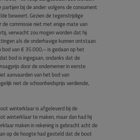
e partijen bij de ander: volgens de consument
lde beweert. Gezien de tegenstrijdige
oor de commissie niet met enige mate van
rtij, verwacht zou mogen worden dat hij
attingen als de onderhavige kunnen ontstaan.
en bod van € 35.000,– is gedaan op het
dat bod is ingegaan, ondanks dat de
aagprijs door de ondernemer in eerste
niet aanvaarden van het bod van
lijk niet de schoonheidsprijs verdiende,
t winterklaar is afgeleverd bij de
t winterklaar te maken, maar dan had hij
rklaar maken in rekening is gebracht acht de
rvan op de hoogte had gesteld dat de boot