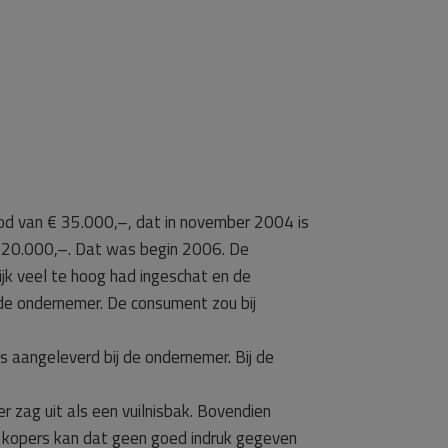
bod van € 35.000,–, dat in november 2004 is
 20.000,–. Dat was begin 2006. De
k veel te hoog had ingeschat en de
de ondernemer. De consument zou bij
 aangeleverd bij de ondernemer. Bij de
 zag uit als een vuilnisbak. Bovendien
 kopers kan dat geen goed indruk gegeven