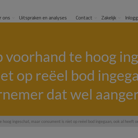
r ons
Uitspraken en analyses
Contact
Zakelijk
Inlog
p voorhand te hoog in
et op reëel bod ingega
nemer dat wel aange
e hoog ingeschat, maar consument is niet op reëel bod ingegaan, ook al heeft