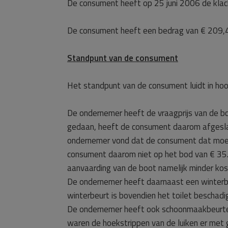
De consument heeft op 25 juni 2006 de klach
De consument heeft een bedrag van € 209,44
Standpunt van de consument
Het standpunt van de consument luidt in hoo
De ondernemer heeft de vraagprijs van de b
gedaan, heeft de consument daarom afgesla
ondernemer vond dat de consument dat moest
consument daarom niet op het bod van € 35.
aanvaarding van de boot namelijk minder k
De ondernemer heeft daarnaast een winterbeu
winterbeurt is bovendien het toilet beschadi
De ondernemer heeft ook schoonmaakbeurten i
waren de hoekstrippen van de luiken er met