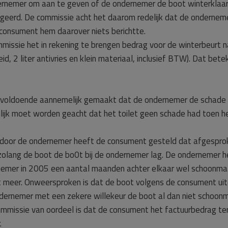
ernemer om aan te geven of de ondernemer de boot winterklaar
ageerd. De commissie acht het daarom redelijk dat de ondernemer
consument hem daarover niets berichtte.
ssie het in rekening te brengen bedrag voor de winterbeurt naa
id, 2 liter antivries en klein materiaal, inclusief BTW). Dat be
nvoldoende aannemelijk gemaakt dat de ondernemer de schade 
nlijk moet worden geacht dat het toilet geen schade had toen h
 door de ondernemer heeft de consument gesteld dat afgespr
lang de boot de bo0t bij de ondernemer lag. De ondernemer he
ernemer in 2005 een aantal maanden achter elkaar wel schoon
t meer. Onweersproken is dat de boot volgens de consument uite
ndernemer met een zekere willekeur de boot al dan niet schoon
ommissie van oordeel is dat de consument het factuurbedrag te
.