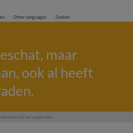
gen
Other languages
Zoeken
geschat, maar
an, ook al heeft
raden.
 ondernemer dat wel aangeraden.