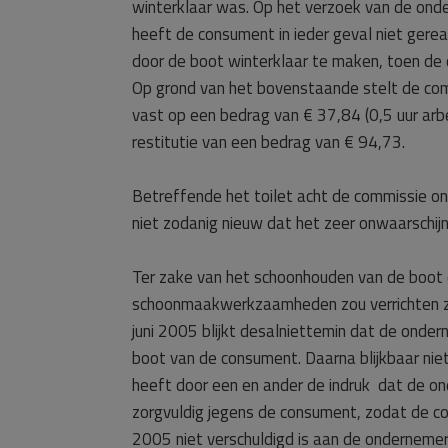
winterklaar was. Op het verzoek van de ond
heeft de consument in ieder geval niet gere
door de boot winterklaar te maken, toen de 
Op grond van het bovenstaande stelt de commi
vast op een bedrag van € 37,84 (0,5 uur arbe
restitutie van een bedrag van € 94,73.
Betreffende het toilet acht de commissie o
niet zodanig nieuw dat het zeer onwaarschij
Ter zake van het schoonhouden van de boot
schoonmaakwerkzaamheden zou verrichten zo
juni 2005 blijkt desalniettemin dat de ond
boot van de consument. Daarna blijkbaar nie
heeft door een en ander de indruk dat de o
zorgvuldig jegens de consument, zodat de c
2005 niet verschuldigd is aan de ondernemer