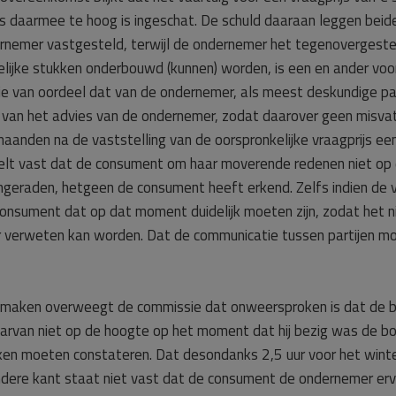
rijs daarmee te hoog is ingeschat. De schuld daaraan leggen beid
ernemer vastgesteld, terwijl de ondernemer het tegenovergeste
iftelijke stukken onderbouwd (kunnen) worden, is een en ander v
sie van oordeel dat van de ondernemer, als meest deskundige pa
jkt van het advies van de ondernemer, zodat daarover geen misv
maanden na de vaststelling van de oorspronkelijke vraagprijs e
elt vast dat de consument om haar moverende redenen niet op 
eraden, hetgeen de consument heeft erkend. Zelfs indien de vr
e consument dat op dat moment duidelijk moeten zijn, zodat het 
verweten kan worden. Dat de communicatie tussen partijen moge
 maken overweegt de commissie dat onweersproken is dat de boo
rvan niet op de hoogte op het moment dat hij bezig was de boo
aken moeten constateren. Dat desondanks 2,5 uur voor het winte
andere kant staat niet vast dat de consument de ondernemer e