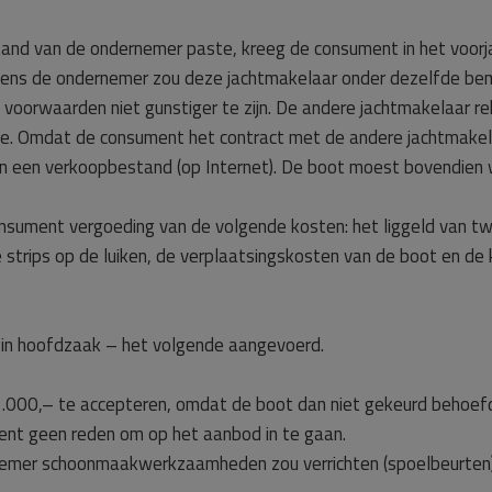
and van de ondernemer paste, kreeg de consument in het voorj
lgens de ondernemer zou deze jachtmakelaar onder dezelfde b
de voorwaarden niet gunstiger te zijn. De andere jachtmakelaar 
e. Omdat de consument het contract met de andere jachtmakel
 in een verkoopbestand (op Internet). De boot moest bovendien
nsument vergoeding van de volgende kosten: het liggeld van tw
de strips op de luiken, de verplaatsingskosten van de boot en de
– in hoofdzaak – het volgende aangevoerd.
.000,– te accepteren, omdat de boot dan niet gekeurd behoefd
ent geen reden om op het aanbod in te gaan.
rnemer schoonmaakwerkzaamheden zou verrichten (spoelbeurten). 