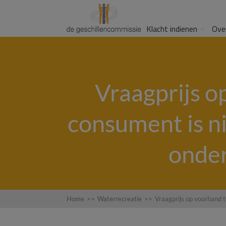
Klacht indienen
Ove
Vraagprijs o
consument is ni
onder
Home
>>
Waterrecreatie
>>
Vraagprijs op voorhand t