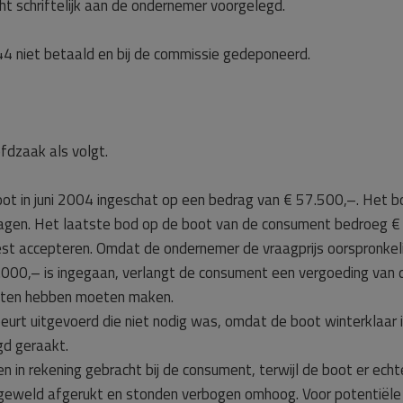
t schriftelijk aan de ondernemer voorgelegd.
 niet betaald en bij de commissie gedeponeerd.
fdzaak als volgt.
oot in juni 2004 ingeschat op een bedrag van € 57.500,–. Het 
gen. Het laatste bod op de boot van de consument bedroeg €
 accepteren. Omdat de ondernemer de vraagprijs oorspronkelij
000,– is ingegaan, verlangt de consument een vergoeding van 
osten hebben moeten maken.
rt uitgevoerd die niet nodig was, omdat de boot winterklaar is
gd geraakt.
n rekening gebracht bij de consument, terwijl de boot er echter
 geweld afgerukt en stonden verbogen omhoog. Voor potentiële