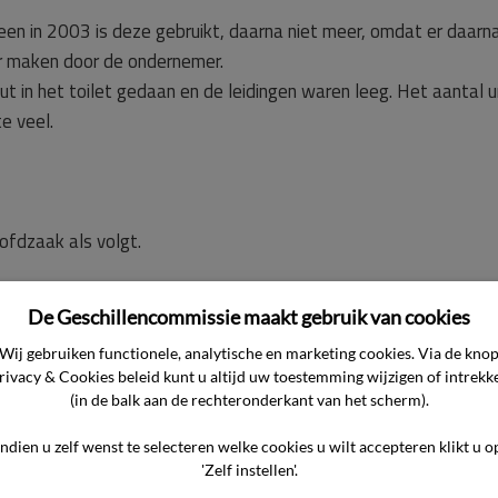
lleen in 2003 is deze gebruikt, daarna niet meer, omdat er daar
ar maken door de ondernemer.
out in het toilet gedaan en de leidingen waren leeg. Het aantal
e veel.
ofdzaak als volgt.
or de consument hem in gebreke stelt. De ondernemer heeft all
De Geschillencommissie maakt gebruik van cookies
Wij gebruiken functionele, analytische en marketing cookies. Via de kno
rivacy & Cookies beleid kunt u altijd uw toestemming wijzigen of intrekk
ande factuurbedrag te crediteren onder intrekking van het ges
(in de balk aan de rechteronderkant van het scherm).
Indien u zelf wenst te selecteren welke cookies u wilt accepteren klikt u o
'Zelf instellen'.
 – in hoofdzaak – het volgende aangevoerd.