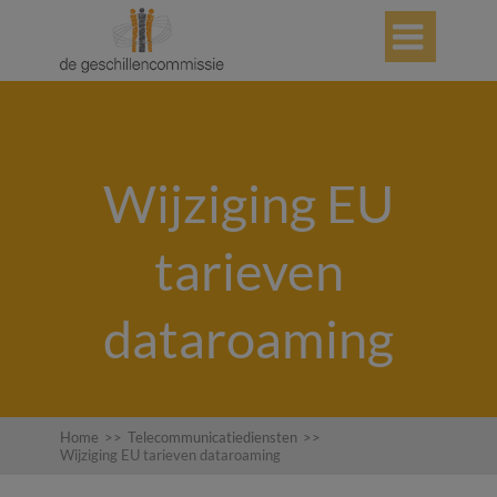

Wijziging EU
tarieven
dataroaming
Home
>>
Telecommunicatiediensten
>>
Wijziging EU tarieven dataroaming