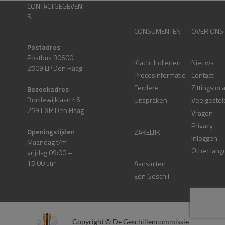
CONTACTGEGEVEN
S
CONSUMENTEN
OVER ONS
Postadres
Postbus 90600
Klacht Indienen
Nieuws
2509 LP Den Haag
Procesinformatie
Contact
Eerdere
Zittingsloc
Bezoekadres
Bordewijklaan 46
Uitspraken
Veelgestel
2591 XR Den Haag
Vragen
Privacy
Openingstijden
ZAKELIJK
Inloggen
Maandag t/m
Other lang
vrijdag 09:00 –
15:00 uur
Aansluiten
Een Geschil
Copyright © De Geschillencommissie