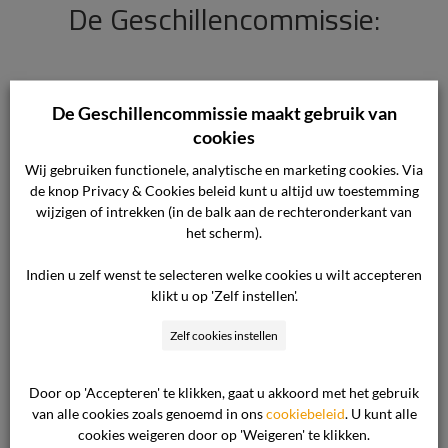
De Geschillencommissie:
Wilt u zoeken binnen onze gepubliceerde
De Geschillencommissie maakt gebruik van
uitspraken?
Klik dan hier
(deze link verwijst u
cookies
naar het uitsprakenoverzicht) om naar ons
Wij gebruiken functionele, analytische en marketing cookies. Via
uitsprakenoverzicht te gaan. Voor al uw overige
de knop Privacy & Cookies beleid kunt u altijd uw toestemming
wijzigen of intrekken (in de balk aan de rechteronderkant van
zoekopdrachten gebruikt u onderstaand
het scherm).
zoekvenster:
Indien u zelf wenst te selecteren welke cookies u wilt accepteren
klikt u op 'Zelf instellen'.
Zelf cookies instellen
Door op 'Accepteren' te klikken, gaat u akkoord met het gebruik
van alle cookies zoals genoemd in ons
cookiebeleid
. U kunt alle
cookies weigeren door op 'Weigeren' te klikken.