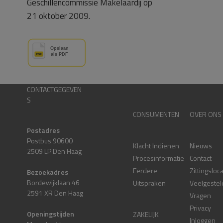
Geschillencommissie Makelaardij op
21 oktober 2009.
CONTACTGEGEVEN
S
CONSUMENTEN
OVER ONS
Postadres
Postbus 90600
Klacht Indienen
Nieuws
2509 LP Den Haag
Procesinformatie
Contact
Eerdere
Zittingsloc
Bezoekadres
Bordewijklaan 46
Uitspraken
Veelgestel
2591 XR Den Haag
Vragen
Privacy
Openingstijden
ZAKELIJK
Inloggen