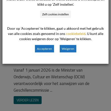
iedereen duidelijk en laagdrempelig
klikt u op 'Zelf instellen'.
zijn
Zelf cookies instellen
Daar werken we elke dag hard aan bij De
Geschillencommissie. Steeds vaker klopt men
Door op 'Accepteren' te klikken, gaat u akkoord met het gebruik
op onze deur. Meer consumenten, cliënten, ...
van alle cookies zoals genoemd in ons
cookiebeleid
. U kunt alle
cookies weigeren door op 'Weigeren' te klikken.
VERDER LEZEN
Accepteren
Weigeren
Wijziging in het
auteurscontractenrecht
Vanaf 1 januari 2026 is de Minister van
Onderwijs, Cultuur en Wetenschap (OCW)
verantwoordelijk voor het aanwijzen van de
Geschillencommissie ...
VERDER LEZEN