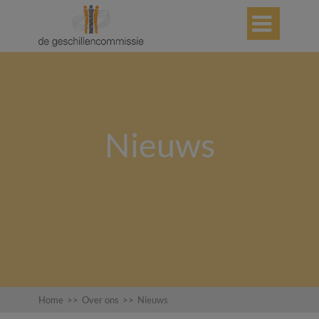

Nieuws
Home
>>
Over ons
>>
Nieuws