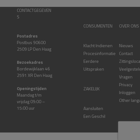
CONTACTGEGEVEN
S
CONSUMENTEN
OVER ONS
Postadres
Postbus 90600
Klacht Indienen
Nieuws
2509 LP Den Haag
Procesinformatie
Contact
Eerdere
Zittingsloc
Bezoekadres
Bordewijklaan 46
Uitspraken
Veelgestel
2591 XR Den Haag
Vragen
Privacy
Openingstijden
ZAKELIJK
Inloggen
Maandag t/m
Other lang
vrijdag 09:00 –
15:00 uur
Aansluiten
Een Geschil