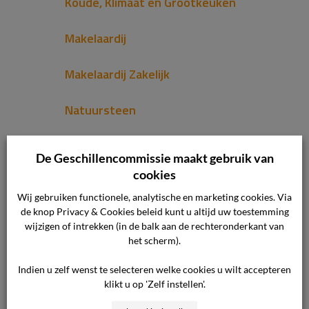
Koude, Klimaat en Grootkeuken
Makelaardij
Makelaardij Zakelijk
Natuursteen
NLconnect Internet, TV en Bellen
De Geschillencommissie maakt gebruik van
cookies
Notariaat
Wij gebruiken functionele, analytische en marketing cookies. Via
de knop Privacy & Cookies beleid kunt u altijd uw toestemming
Notariaat Zakelijk
wijzigen of intrekken (in de balk aan de rechteronderkant van
het scherm).
Ondernemerszaken
Indien u zelf wenst te selecteren welke cookies u wilt accepteren
klikt u op 'Zelf instellen'.
Oneerlijke Handelspraktijken Landbouw-
en Voedselvoorzieningsketen