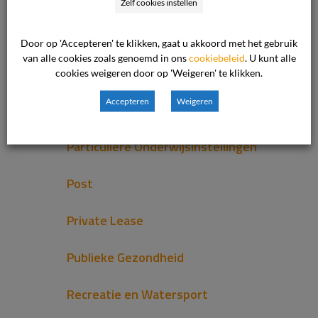
Zelf cookies instellen
Openbaar Vervoer
Door op 'Accepteren' te klikken, gaat u akkoord met het gebruik
van alle cookies zoals genoemd in ons
cookiebeleid
. U kunt alle
Optiek
cookies weigeren door op 'Weigeren' te klikken.
Accepteren
Weigeren
Osteopathie
Particuliere Onderwijsinstellingen
Post
Private Lease
Publieke Gezondheid
Recreatie en Watersport