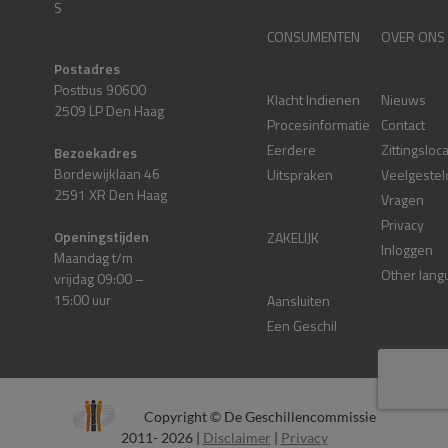
S
CONSUMENTEN
OVER ONS
Postadres
Postbus 90600
Klacht Indienen
Nieuws
2509 LP Den Haag
Procesinformatie
Contact
Eerdere
Zittingsloc
Bezoekadres
Bordewijklaan 46
Uitspraken
Veelgestel
2591 XR Den Haag
Vragen
Privacy
Openingstijden
ZAKELIJK
Inloggen
Maandag t/m
Other lang
vrijdag 09:00 –
15:00 uur
Aansluiten
Een Geschil
Copyright © De Geschillencommissie
2011- 2026 |
Disclaimer
|
Privacy