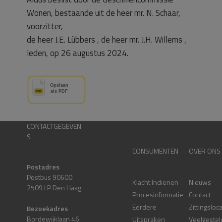
Wonen, bestaande uit de heer mr. N. Schaar,
voorzitter,
de heer J.E. Lübbers , de heer mr. J.H. Willems ,
leden, op 26 augustus 2024.
CONTACTGEGEVEN
S
CONSUMENTEN
OVER ONS
Postadres
Postbus 90600
Klacht Indienen
Nieuws
2509 LP Den Haag
Procesinformatie
Contact
Eerdere
Zittingsloc
Bezoekadres
Bordewijklaan 46
Uitspraken
Veelgestel