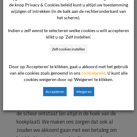
Dit leek het probleem te hebben verholpen.
de knop Privacy & Cookies beleid kunt u altijd uw toestemming
wijzigen of intrekken (in de balk aan de rechteronderkant van
het scherm).
Echter in juli 2023 ontstond er weer een scheur
aan de hoek van het keukenblad vanuit de
Indien u zelf wenst te selecteren welke cookies u wilt accepteren
klikt u op 'Zelf instellen'.
kookplaat. We hebben ons weer gemeld bij de
ondernemer. Dit keer gaf de ondernemer aan
Zelf cookies instellen
dat ze het blad niet kosteloos zullen vervangen
want ze kunnen niet vaststellen wat de
Door op 'Accepteren' te klikken, gaat u akkoord met het gebruik
oorzaak is van de scheur.
van alle cookies zoals genoemd in ons
cookiebeleid
. U kunt alle
cookies weigeren door op 'Weigeren' te klikken.
In onze ogen moet het een technisch probleem
Accepteren
Weigeren
zijn tussen het keukenblad en de kookplaat
waardoor er bij normaalgebruik van de keuken
de scheur ontstaat (en altijd in de hoek van de
kookplaat). We maken ons zorgen dat ook al
zouden we akkoord gaan met een betaling om