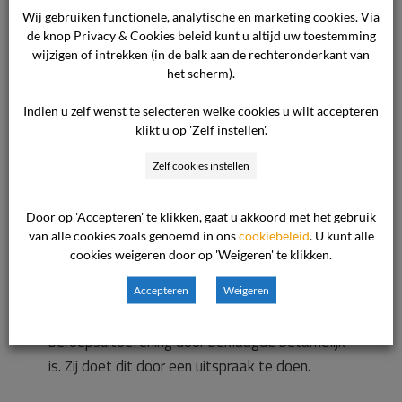
Wij gebruiken functionele, analytische en marketing cookies. Via
Beoordeling van de klacht
de knop Privacy & Cookies beleid kunt u altijd uw toestemming
wijzigen of intrekken (in de balk aan de rechteronderkant van
De commissie heeft het volgende overwogen.
het scherm).
Indien u zelf wenst te selecteren welke cookies u wilt accepteren
Ingevolge artikel 3.1. van haar reglement heeft
klikt u op 'Zelf instellen'.
de commissie tot taak het behandelen van
Zelf cookies instellen
klachten over het handelen en/of nalaten van
een beklaagde ten tijde van diens NIVRE-
Door op 'Accepteren' te klikken, gaat u akkoord met het gebruik
registratie of inschrijving in de Kamer van het
van alle cookies zoals genoemd in ons
cookiebeleid
. U kunt alle
NIVRE, dat mogelijk in strijd is met de
cookies weigeren door op 'Weigeren' te klikken.
gedragscode en/of Statuten en/of
Reglementen van het NIVRE en/of met
Accepteren
Weigeren
hetgeen overigens bij een goede
beroepsuitoefening door beklaagde betamelijk
is. Zij doet dit door een uitspraak te doen.