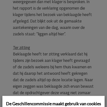
weergegeven dan met klager is besproken. In
het rapport is de verklaring opgenomen die
klager tijdens het bezoek van beklaagde heeft
afgelegd. Dat blijkt ook uit de gemaakte
aantekeningen van die dag, waarin over de
zadels staat: “liggen altijd hier”.
Ter zitting
Beklaagde heeft ter zitting verklaard dat hij
tijdens zijn bezoek aan klager heeft gevraagd
of de zadels weleens bij hem thuis kwamen en
dat hij daarop het antwoord heeft gekregen
dat de zadels altijd op deze locatie lagen. Naar
eigen zeggen was beklaagde zich ervan bewust
dat de opdrachtgever deze vraag niet zomaar
stelde en dat het een belangrijke vraag betrof.
De Geschillencommissie maakt gebruik van cookies