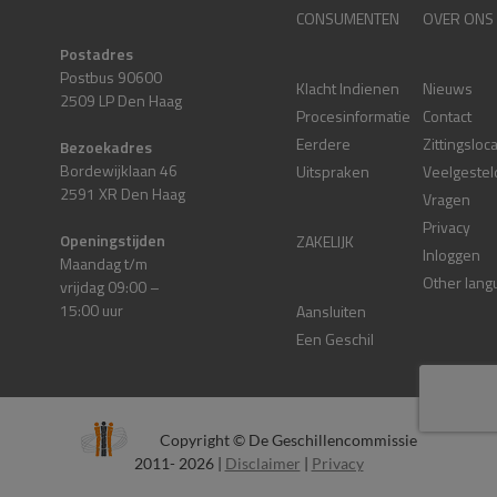
CONSUMENTEN
OVER ONS
Postadres
Postbus 90600
Klacht Indienen
Nieuws
2509 LP Den Haag
Procesinformatie
Contact
Eerdere
Zittingsloc
Bezoekadres
Bordewijklaan 46
Uitspraken
Veelgestel
2591 XR Den Haag
Vragen
Privacy
Openingstijden
ZAKELIJK
Inloggen
Maandag t/m
Other lang
vrijdag 09:00 –
15:00 uur
Aansluiten
Een Geschil
Copyright © De Geschillencommissie
2011- 2026 |
Disclaimer
|
Privacy