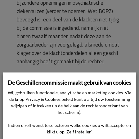
bijzondere opnemingen in psychiatrische
ziekenhuizen (verder te noemen: Wet BOPZ)
bevoegd is, een deel van de klachten niet tijdig
bij de commissie is ingediend, namelijk niet
binnen twaalf maanden nadat deze aan de
zorgaanbieder zijn voorgelegd, alsmede omdat
klager over de klachtonderdelen al een geschil
aanhangig heeft gemaakt bij de rechter.
Klager verblijft bij de zorginstelling op basis van
De Geschillencommissie maakt gebruik van cookies
een rechterlijke machtiging in het kader van de
Wij gebruiken functionele, analytische en marketing cookies. Via
Wet BOPZ. De commissie dient daarom eerst
de knop Privacy & Cookies beleid kunt u altijd uw toestemming
te beoordelen of zij bevoegd is om over de
wijzigen of intrekken (in de balk aan de rechteronderkant van
klacht van klager te oordelen. In dat verband is
het scherm).
het van belang dat voor de geestelijke
Indien u zelf wenst te selecteren welke cookies u wilt accepteren
gezondheidszorg zowel het in de Wet kwaliteit,
klikt u op 'Zelf instellen'.
klachten en geschillen zorg (verder te noemen: