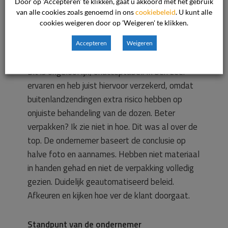
gehad. Ze doen een aanname dat het
Door op 'Accepteren' te klikken, gaat u akkoord met het gebruik
van alle cookies zoals genoemd in ons
cookiebeleid
. U kunt alle
kwetsbaar is en zeggen standaard niet goed
cookies weigeren door op 'Weigeren' te klikken.
verpakt op basis van een foto die halverwege
het inpakken is gemaakt en die naar de
Accepteren
Weigeren
ontvanger verstuurd is.
Dit is ongelooflijk, onacceptabel. Ik ben zeer
ervaren en heb juist hiervoor verzekerd, omdat
buitenlandzendingen extra risico hebben op
onjuiste behandeling van de dozen. Beter
verpakken? Ik zie niet in hoe. Dit was al over de
top. De ondernemer baseert de conclusie op
halve foto en aannames. Hebben niet materiaal
in handen gehad en niet de verpakking volledig
gezien. Duidelijk geautomatiseerd beleid.
Afkeuren en kijken hoe ver de klant doorgaat.
Standpunt van de ondernemer