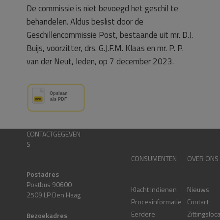
De commissie is niet bevoegd het geschil te
behandelen. Aldus beslist door de
Geschillencommissie Post, bestaande uit mr. D.J.
Buijs, voorzitter, drs. G.J.F.M. Klaas en mr. P. P.
van der Neut, leden, op 7 december 2023.
CONTACTGEGEVEN
S
CONSUMENTEN
OVER ONS
Postadres
Postbus 90600
Klacht Indienen
Nieuws
2509 LP Den Haag
Procesinformatie
Contact
Eerdere
Zittingsloc
Bezoekadres