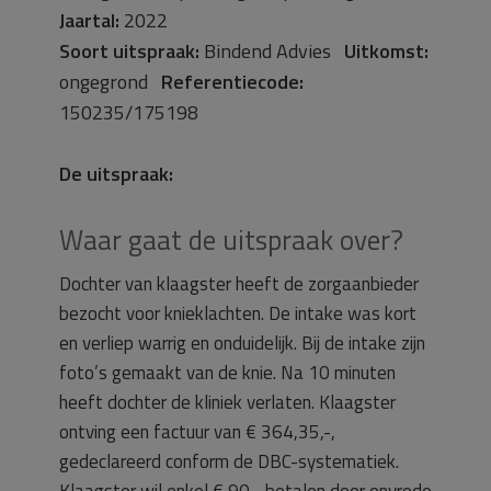
Jaartal:
2022
Soort uitspraak:
Bindend Advies
Uitkomst:
ongegrond
Referentiecode:
150235/175198
De uitspraak:
Waar gaat de uitspraak over?
Dochter van klaagster heeft de zorgaanbieder
bezocht voor knieklachten. De intake was kort
en verliep warrig en onduidelijk. Bij de intake zijn
foto’s gemaakt van de knie. Na 10 minuten
heeft dochter de kliniek verlaten. Klaagster
ontving een factuur van € 364,35,-,
gedeclareerd conform de DBC-systematiek.
Klaagster wil enkel € 90,- betalen door onvrede