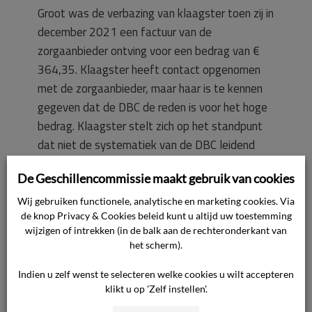
Groot was de verbazing van klaagster toen zij in
december 2021 een factuur van de
zorgaanbieder ontving voor een bedrag van €
364,35. Klaagster heeft contact opgenomen
met de zorgaanbieder, maar haar is te kennen
gegeven dat de DBC de reden is voor het hoge
bedrag. Klaagster stelt zich op het standpunt
dat niet de systematiek van de DBC leidend
dient te zijn, maar de kwaliteit van de
De Geschillencommissie maakt gebruik van cookies
geleverde zorg voor de dochter. Die kwaliteit
was slecht om welke reden klaagster de
Wij gebruiken functionele, analytische en marketing cookies. Via
de knop Privacy & Cookies beleid kunt u altijd uw toestemming
factuur niet wil betalen.
wijzigen of intrekken (in de balk aan de rechteronderkant van
het scherm).
Klaagster heeft voorgesteld een bedrag van €
Indien u zelf wenst te selecteren welke cookies u wilt accepteren
90,– te betalen voor het intakegesprek van 10
klikt u op 'Zelf instellen'.
minuten. De zorgaanbieder is daarmee niet