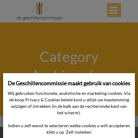

Category
Archives for
De Geschillencommissie maakt gebruik van cookies
"Algemeen"
Wij gebruiken functionele, analytische en marketing cookies. Via
de knop Privacy & Cookies beleid kunt u altijd uw toestemming
wijzigen of intrekken (in de balk aan de rechteronderkant van
het scherm).
Home
>>
Algemeen
Indien u zelf wenst te selecteren welke cookies u wilt accepteren
CONTACTGEGEVEN
klikt u op 'Zelf instellen'.
S