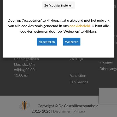
Zelf cookies instellen
CONSUMENTEN
OVER ONS
Postadres
Postbus 90600
Door op 'Accepteren' te klikken, gaat u akkoord met het gebruik
Klacht Indienen
Nieuws
2509 LP Den Haag
van alle cookies zoals genoemd in ons
cookiebeleid
. U kunt alle
Procesinformatie
Contact
cookies weigeren door op 'Weigeren' te klikken.
Eerdere
Zittingsloc
Bezoekadres
Bordewijklaan 46
Accepteren
Weigeren
Uitspraken
Veelgestel
2591 XR Den Haag
Vragen
Privacy
Openingstijden
ZAKELIJK
Inloggen
Maandag t/m
Other lang
vrijdag 09:00 –
15:00 uur
Aansluiten
Een Geschil
Copyright © De Geschillencommissie
2011- 2026 |
Disclaimer
|
Privacy