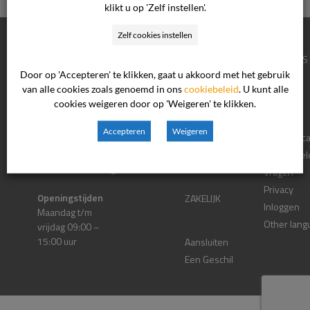
Home
>>
Auteursrechten zakelijk
klikt u op 'Zelf instellen'.
CONTACTGEGEVEN
Zelf cookies instellen
S
CONSUMENTEN
OVER ONS
Door op 'Accepteren' te klikken, gaat u akkoord met het gebruik
Postadres
van alle cookies zoals genoemd in ons
cookiebeleid
. U kunt alle
Postbus 90600
Klacht Indienen
Nieuws
cookies weigeren door op 'Weigeren' te klikken.
2509 LP Den Haag
Procesinformatie
Contact
Accepteren
Weigeren
Eerdere
Zittingsloc
Bezoekadres
Bordewijklaan 46
Uitspraken
Veelgestel
2591 XR Den Haag
Vragen
Privacy
Openingstijden
ZAKELIJK
Inloggen
Maandag t/m
Other lang
vrijdag 09:00 –
15:00 uur
Aansluiten
Een Geschil