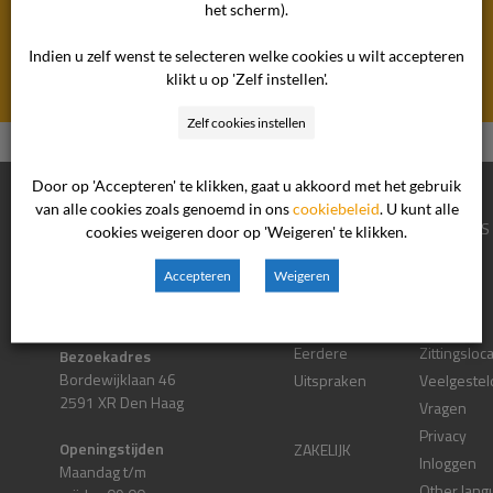
het scherm).
Zorg"
Indien u zelf wenst te selecteren welke cookies u wilt accepteren
klikt u op 'Zelf instellen'.
Zelf cookies instellen
Home
>>
Klachtencommissie Onvrijwillige Zorg
CONTACTGEGEVEN
Door op 'Accepteren' te klikken, gaat u akkoord met het gebruik
S
van alle cookies zoals genoemd in ons
cookiebeleid
. U kunt alle
CONSUMENTEN
OVER ONS
cookies weigeren door op 'Weigeren' te klikken.
Postadres
Accepteren
Weigeren
Postbus 90600
Klacht Indienen
Nieuws
2509 LP Den Haag
Procesinformatie
Contact
Eerdere
Zittingsloc
Bezoekadres
Bordewijklaan 46
Uitspraken
Veelgestel
2591 XR Den Haag
Vragen
Privacy
Openingstijden
ZAKELIJK
Inloggen
Maandag t/m
Other lang