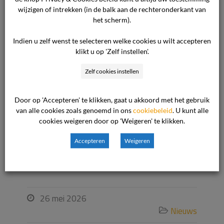
gewend zijn. We blijven daarbij onpartijdig,
wijzigen of intrekken (in de balk aan de rechteronderkant van
deskundig en zorgvuldig.
het scherm).
Indien u zelf wenst te selecteren welke cookies u wilt accepteren
Bij De Geschillencommissie doen we zinvol werk
klikt u op 'Zelf instellen'.
met een zinvolle betekenis, door zinvolle
Zelf cookies instellen
mensen. Op
werkenbij.degeschillencommissie.nl
leest u meer over ons werk en de mogelijkheden
om daaraan bij te dragen.
Door op 'Accepteren' te klikken, gaat u akkoord met het gebruik
van alle cookies zoals genoemd in ons
cookiebeleid
. U kunt alle
cookies weigeren door op 'Weigeren' te klikken.
Accepteren
Weigeren
26 mei 2026

Nieuws
