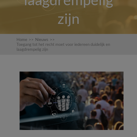
zijn
Home
>>
Nieuws
>>
Toegang tot het recht moet voor iedereen duidelijk en
laagdrempelig zijn