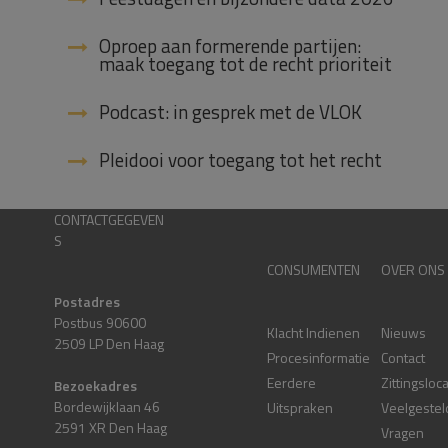
Oproep aan formerende partijen:
maak toegang tot de recht prioriteit
Podcast: in gesprek met de VLOK
Pleidooi voor toegang tot het recht
CONTACTGEGEVEN
S
CONSUMENTEN
OVER ONS
Postadres
Postbus 90600
Klacht Indienen
Nieuws
2509 LP Den Haag
Procesinformatie
Contact
Eerdere
Zittingsloc
Bezoekadres
Bordewijklaan 46
Uitspraken
Veelgestel
2591 XR Den Haag
Vragen