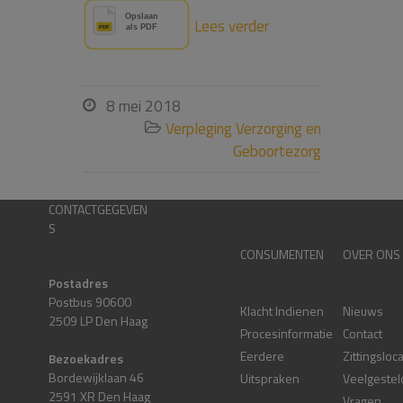
Lees verder
8 mei 2018

Verpleging Verzorging en

Geboortezorg
CONTACTGEGEVEN
S
CONSUMENTEN
OVER ONS
Postadres
Postbus 90600
Klacht Indienen
Nieuws
2509 LP Den Haag
Procesinformatie
Contact
Eerdere
Zittingsloc
Bezoekadres
Bordewijklaan 46
Uitspraken
Veelgestel
2591 XR Den Haag
Vragen