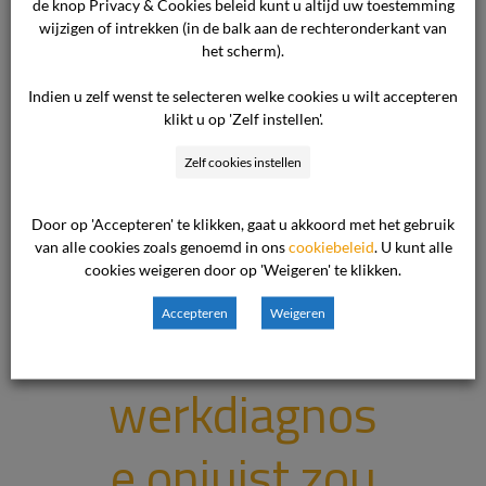
de knop Privacy & Cookies beleid kunt u altijd uw toestemming
van de vrouw
wijzigen of intrekken (in de balk aan de rechteronderkant van
het scherm).
van klager
Indien u zelf wenst te selecteren welke cookies u wilt accepteren
klikt u op 'Zelf instellen'.
was er geen
Zelf cookies instellen
reden om aan
Door op 'Accepteren' te klikken, gaat u akkoord met het gebruik
van alle cookies zoals genoemd in ons
cookiebeleid
. U kunt alle
te nemen dat
cookies weigeren door op 'Weigeren' te klikken.
Accepteren
Weigeren
de
werkdiagnos
e onjuist zou